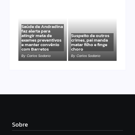
Saúde de Andradina
faz alerta para
atingir meta de
Suspeito de outros
exames preventivos
crimes, pai manda
e manter convênio
matar filho e finge
com Barretos
choro
By
Carlos Sodario
By
Carlos Sodario
Sobre