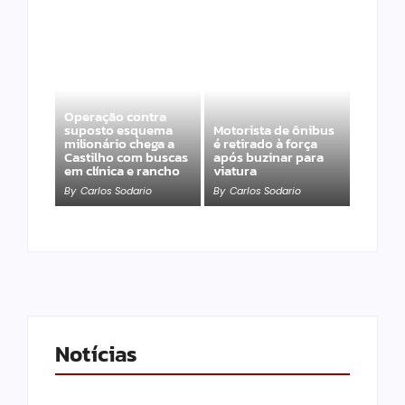
Operação contra
suposto esquema
Motorista de ônibus
milionário chega a
é retirado à força
Castilho com buscas
após buzinar para
em clínica e rancho
viatura
By
Carlos Sodario
By
Carlos Sodario
Notícias