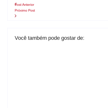
Post Anterior
Próximo Post
Você também pode gostar de:
Presidente da Câmara de Andradina visita Pr
By
Carlos Sodario
-
agosto 5, 2026
Nova rodoviária vai permitir a volta do transp
By
Carlos Sodario
-
agosto 5, 2026