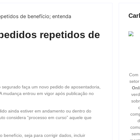
Car
pedidos repetidos de
Com m
seto
 o segurado faça um novo pedido de aposentadoria,
Onl
 A mudança entrou em vigor após publicação no
verd
sobr
edido ainda estiver em andamento ou dentro do
comp
tituto considera “processo em curso” aquele que
d
comu
semp
enefício, seja para corrigir dados, incluir