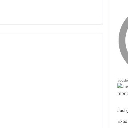
ojeto Renovo Social
agosto
orte coletivo em Andradina
Justi
Expô 