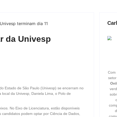
Car
ar da Univesp
Com m
seto
Onl
l do Estado de São Paulo (Univesp) se encerram no
verd
 local da Univesp, Daniela Lima, o Polo de
sobr
comp
eixos. No Eixo de Licenciatura, estão disponíveis
d
s candidatos podem optar por Ciência de Dados,
comu