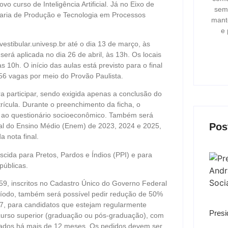
curso de Inteligência Artificial. Já no Eixo de
semp
aria de Produção e Tecnologia em Processos
mant
e 
vestibular.univesp.br até o dia 13 de março, às
erá aplicada no dia 26 de abril, às 13h. Os locais
s 10h. O início das aulas está previsto para o final
56 vagas por meio do Provão Paulista.
ra participar, sendo exigida apenas a conclusão do
rícula. Durante o preenchimento da ficha, o
r ao questionário socioeconômico. Também será
Pos
al do Ensino Médio (Enem) de 2023, 2024 e 2025,
 nota final.
cida para Pretos, Pardos e Índios (PPI) e para
públicas.
3h59, inscritos no Cadastro Único do Governo Federal
ríodo, também será possível pedir redução de 50%
07, para candidatos que estejam regularmente
Presi
 curso superior (graduação ou pós-graduação), com
gados há mais de 12 meses. Os pedidos devem ser