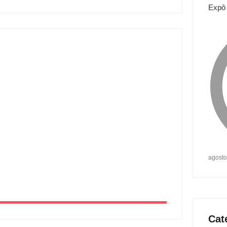
Expô 
ojeto Renovo Social
orte coletivo em Andradina
agosto
Cat