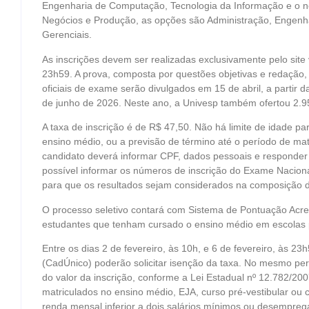
Engenharia de Computação, Tecnologia da Informação e o novo 
Negócios e Produção, as opções são Administração, Engenh
Gerenciais.
As inscrições devem ser realizadas exclusivamente pelo site 
23h59. A prova, composta por questões objetivas e redação, s
oficiais de exame serão divulgados em 15 de abril, a partir da
de junho de 2026. Neste ano, a Univesp também ofertou 2.9
A taxa de inscrição é de R$ 47,50. Não há limite de idade pa
ensino médio, ou a previsão de término até o período de mat
candidato deverá informar CPF, dados pessoais e responde
possível informar os números de inscrição do Exame Nacion
para que os resultados sejam considerados na composição da
O processo seletivo contará com Sistema de Pontuação Acres
estudantes que tenham cursado o ensino médio em escolas 
Entre os dias 2 de fevereiro, às 10h, e 6 de fevereiro, às 2
(CadÚnico) poderão solicitar isenção da taxa. No mesmo pe
do valor da inscrição, conforme a Lei Estadual nº 12.782/20
matriculados no ensino médio, EJA, curso pré-vestibular ou
renda mensal inferior a dois salários mínimos ou desempre