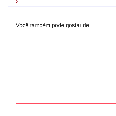
Você também pode gostar de:
Presidente da Câmara de Andradina visita Pr
By
Carlos Sodario
-
agosto 5, 2026
Nova rodoviária vai permitir a volta do transp
By
Carlos Sodario
-
agosto 5, 2026