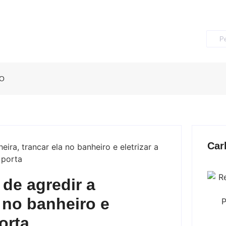
O
Car
de agredir a
 no banheiro e
orta