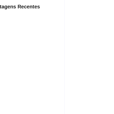
tagens Recentes
denúncias sobre cortes de cabos,
ia apreende quase 3 toneladas de
e prende suspeito por receptação
ndradina
sto 8, 2026
os da Lei Maria da Penha: veja 21
ços públicos essenciais voltados