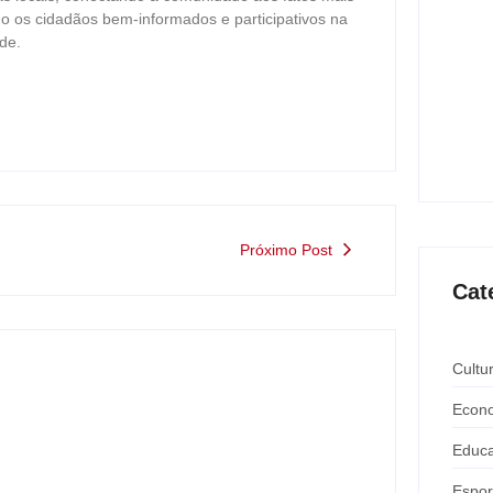
às mu
o os cidadãos bem-informados e participativos na
ago
de.
Pitbu
prote
ago
Próximo Post
Cat
Cultu
Econ
Educ
Espor