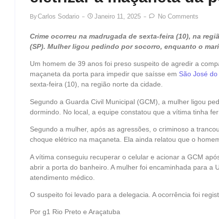
Carlos Sodario
Janeiro 11, 2025
No Comments
By
Crime ocorreu na madrugada de sexta-feira (10), na regi
(SP). Mulher ligou pedindo por socorro, enquanto o mar
Um homem de 39 anos foi preso suspeito de agredir a companh
maçaneta da porta para impedir que saísse em
São José do 
sexta-feira (10), na região norte da cidade.
Segundo a Guarda Civil Municipal (GCM), a mulher ligou ped
dormindo. No local, a equipe constatou que a vítima tinha fe
Segundo a mulher, após as agressões, o criminoso a trancou
choque elétrico na maçaneta. Ela ainda relatou que o home
A vítima conseguiu recuperar o celular e acionar a GCM ap
abrir a porta do banheiro. A mulher foi encaminhada para a
atendimento médico.
O suspeito foi levado para a delegacia. A ocorrência foi regi
Por g1 Rio Preto e Araçatuba