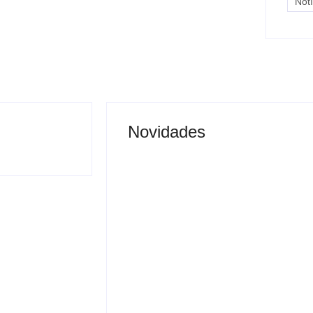
Notí
Novidades
 Maria da
 serviços
Pitbull enfrenta onça
ciais voltados
dentro de casa e protege
 estado de