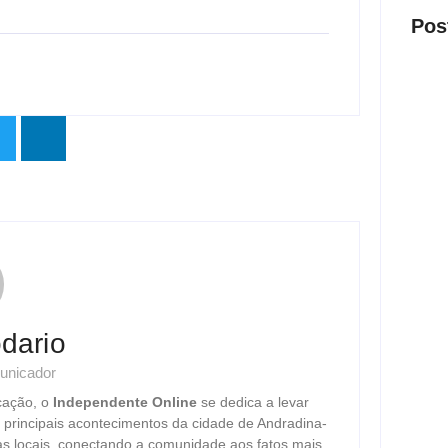
Pos
Após 
políc
fios 
em A
ago
dario
unicador
cação, o
Independente Online
se dedica a levar
20 an
s principais acontecimentos da cidade de Andradina-
servi
as locais, conectando a comunidade aos fatos mais