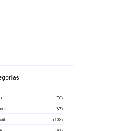
lheres no estado de São Paulo
sto 8, 2026
ll enfrenta onça dentro de casa e
ge crianças
sto 8, 2026
egorias
ra
(70)
omia
(87)
ação
(108)
tes
(91)