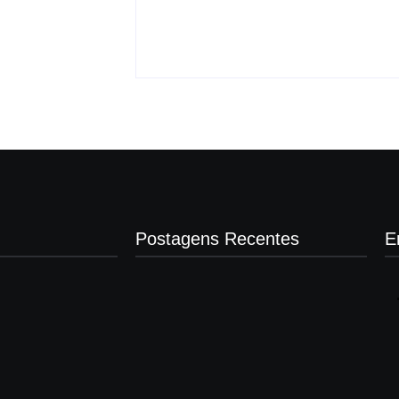
crianças
By
Carlos Sodario
-
agosto 8, 2026
gosto 8, 2026
Postagens Recentes
E
Após denúncias sobre cortes de cabos,