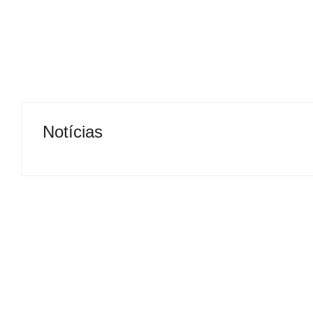
Notícias
Após denúncias sobre cortes
20 anos da Lei
de cabos, polícia apreende
Penha: veja 21
quase 3 toneladas de fios e
públicos essen
prende suspeito por
às mulheres no