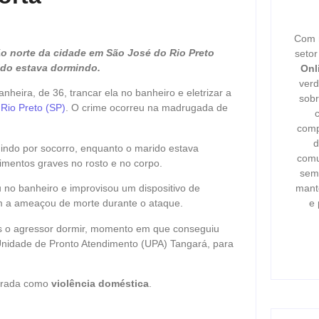
Com m
ão norte da cidade em São José do Rio Preto
seto
ido estava dormindo.
Onl
verd
eira, de 36, trancar ela no banheiro e eletrizar a
sobr
Rio Preto (SP)
. O crime ocorreu na madrugada de
comp
d
indo por socorro, enquanto o marido estava
comu
rimentos graves no rosto e no corpo.
semp
mant
 no banheiro e improvisou um dispositivo de
e 
m a ameaçou de morte durante o ataque.
ós o agressor dormir, momento em que conseguiu
 Unidade de Pronto Atendimento (UPA) Tangará, para
strada como
violência doméstica
.