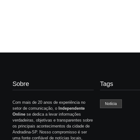
receptação em Andradina
São Paulo
By
Carlos Sodario
By
Carlos Sodario
-
agosto 8, 2026
-
a
Sobre
Tags
Com mais de 20 anos de experiência no
Notícia
setor de comunicação, o
Independente
Online
se dedica a levar informações
verdadeiras, objetivas e transparentes sobre
os principais acontecimentos da cidade de
Andradina-SP. Nosso compromisso é ser
uma fonte confiável de notícias locais,