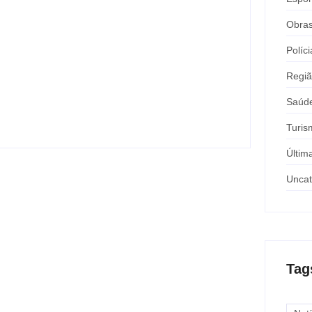
Obra
20 anos da Lei Maria da Penha: veja
21 serviços públicos essenciais
Políci
voltados às mulheres no estado de São
Paulo
Regi
y
Carlos Sodario
-
agosto 8, 2026
Saúd
Turis
Últim
Uncat
Tag