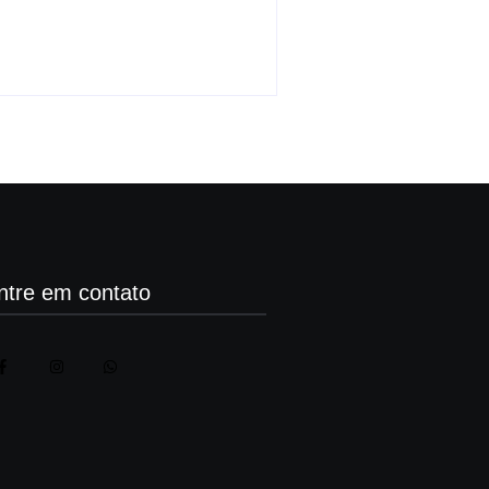
tentativa de homicídio
By
Carlos Sodario
-
agosto 8, 2026
ntre em contato