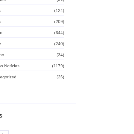
s
(124)
a
(209)
ão
(644)
e
(240)
mo
(34)
as Notícias
(1179)
egorized
(26)
s