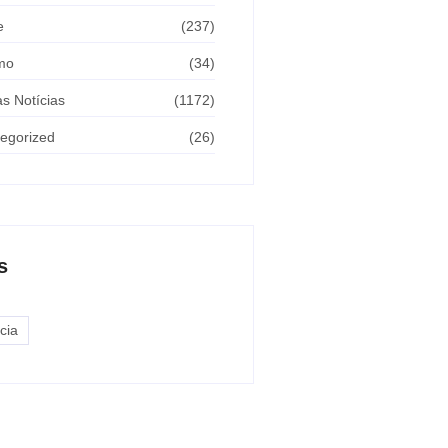
e
(237)
mo
(34)
as Notícias
(1172)
egorized
(26)
s
cia