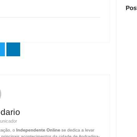
Pos
Presi
visit
ago
Nova 
trans
ago
dario
unicador
cação, o
Independente Online
se dedica a levar
Justi
s principais acontecimentos da cidade de Andradina-