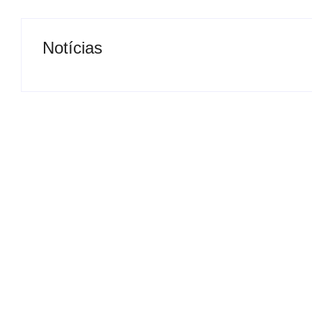
Notícias
Presidente da Câmara de
Nova rodoviária
Andradina visita Projeto
a volta do tran
Renovo Social
em Andradina
By
Carlos Sodario
By
Carlos Sodario
-
agosto 5, 2026
-
a