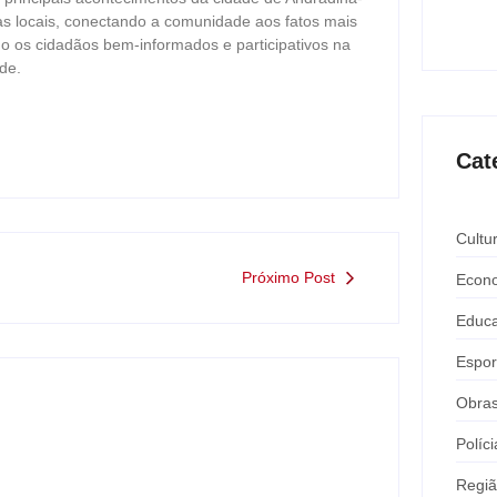
Expô 
as locais, conectando a comunidade aos fatos mais
ago
o os cidadãos bem-informados e participativos na
de.
Cat
Cultu
Próximo Post
Econ
Educ
Espor
Obra
Políci
Regi