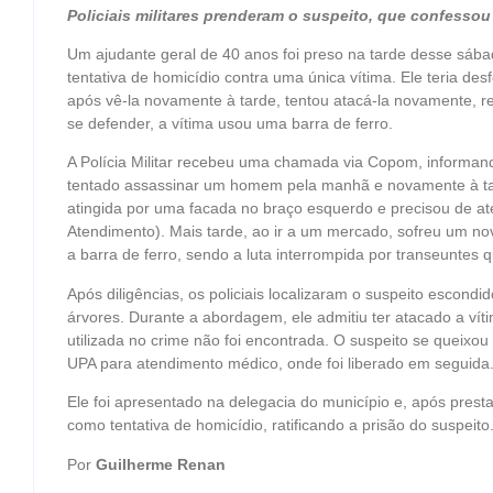
Policiais militares prenderam o suspeito, que confessou
Um ajudante geral de 40 anos foi preso na tarde desse sáb
tentativa de homicídio contra uma única vítima. Ele teria de
após vê-la novamente à tarde, tentou atacá-la novamente, re
se defender, a vítima usou uma barra de ferro.
A Polícia Militar recebeu uma chamada via Copom, informan
tentado assassinar um homem pela manhã e novamente à tarde
atingida por uma facada no braço esquerdo e precisou de 
Atendimento). Mais tarde, ao ir a um mercado, sofreu um n
a barra de ferro, sendo a luta interrompida por transeuntes 
Após diligências, os policiais localizaram o suspeito escond
árvores. Durante a abordagem, ele admitiu ter atacado a víti
utilizada no crime não foi encontrada. O suspeito se queixou
UPA para atendimento médico, onde foi liberado em seguida
Ele foi apresentado na delegacia do município e, após prest
como tentativa de homicídio, ratificando a prisão do suspeito
Por
Guilherme Renan