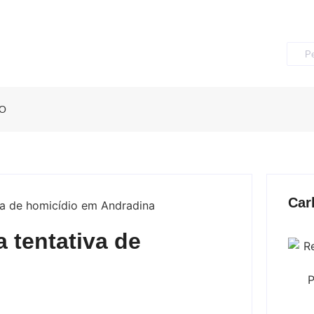
O
Car
 tentativa de