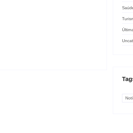
Saúd
Turis
Últim
Nova rodoviária vai permitir a volta do
transporte coletivo em Andradina
Uncat
y
Carlos Sodario
-
agosto 5, 2026
Tag
Notí