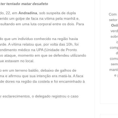
 ter tentado matar desafeto
ado, 22, em
Andradina
, sob suspeita de dupla
Com m
sferido um golpe de faca na vítima pela manhã e,
seto
sultando em uma luta corporal entre os dois. Para
Onl
verd
sobr
do que um indivíduo conhecido na região havia
. A vítima relatou que, por volta das 10h, foi
comp
atendimento médico na UPA (Unidade de Pronto
d
ovo ataque, momento em que se defendeu utilizando
comu
que estavam no local.
semp
mant
ido em um terreno baldio, debaixo de galhos de
e 
ma e afirmou que sua intenção era matá-la. A faca
 de dores na região da costela e foi encaminhado à
.
ar esclarecimentos, o delegado registrou o caso
.