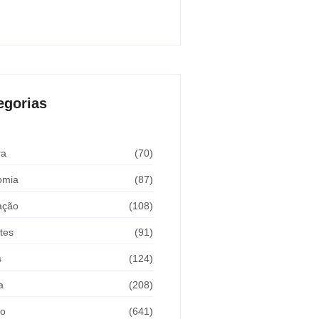
Araçatuba 2026
sto 5, 2026
egorias
ra
(70)
omia
(87)
ação
(108)
tes
(91)
s
(124)
a
(208)
ão
(641)