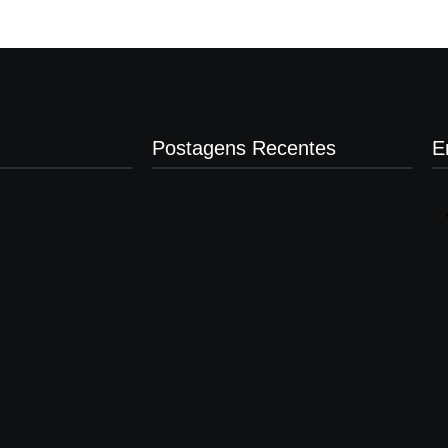
Postagens Recentes
E
Presidente da Câmara de Andradina
visita Projeto Renovo Social
agosto 5, 2026
Nova rodoviária vai permitir a volta do
transporte coletivo em Andradina
agosto 5, 2026