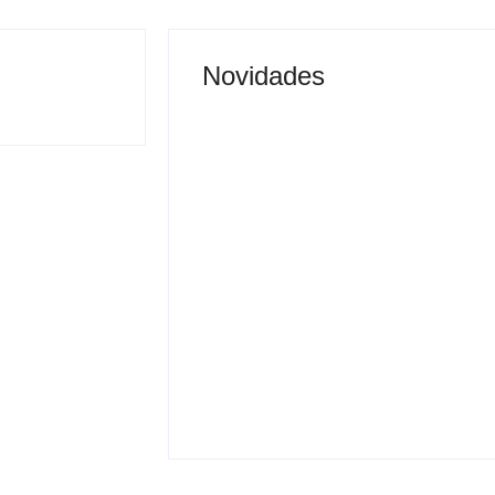
Novidades
Justiça proíbe entrada
 vai permitir
de menores na Expô
sporte coletivo
Araçatuba 2026
By
Carlos Sodario
-
agosto 5, 2026
gosto 5, 2026