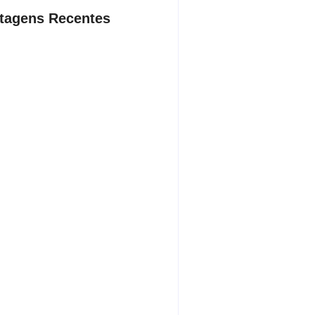
tagens Recentes
dente da Câmara de Andradina
a Projeto Renovo Social
sto 5, 2026
rodoviária vai permitir a volta do
porte coletivo em Andradina
sto 5, 2026
ça proíbe entrada de menores na