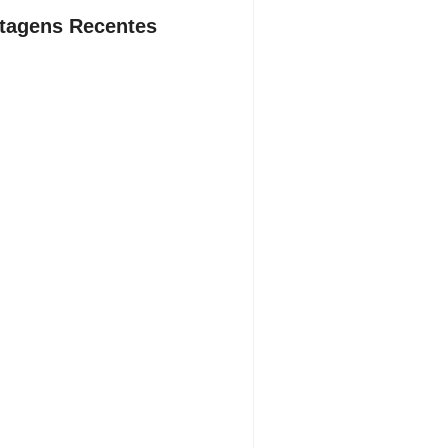
tagens Recentes
ação contra suposto esquema
nário chega a Castilho com buscas
ínica e rancho
sto 7, 2026
ista de ônibus é retirado à força
buzinar para viatura
sto 7, 2026