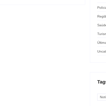
Políci
Regi
Saúd
Turis
Últim
Uncat
Tag
Notí