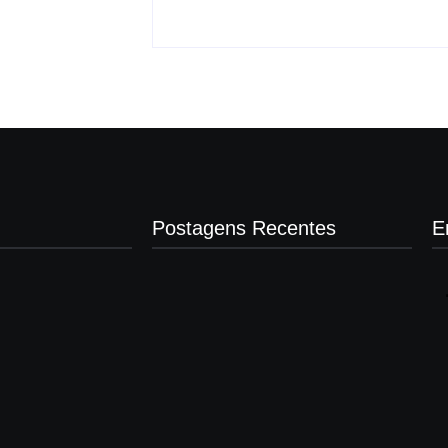
Postagens Recentes
E
Operação contra suposto esquema
milionário chega a Castilho com buscas
em clínica e rancho