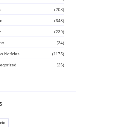
a
(208)
ão
(643)
e
(239)
mo
(34)
as Notícias
(1175)
egorized
(26)
s
cia