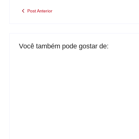
Post Anterior
Você também pode gostar de:
Operação contra suposto esquema
milionário chega a Castilho com
buscas em clínica e rancho
By
Carlos Sodario
B
-
agosto 7, 2026