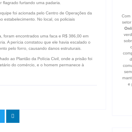
r flagrado furtando uma padaria.
a equipe foi acionada pelo Centro de Operações da
Com m
stabelecimento. No local, os policiais
seto
Onl
verd
a, foram encontrados uma faca e R$ 386,00 em
sobr
ria. A perícia constatou que ele havia escalado o
nto pelo forro, causando danos estruturais.
comp
ado ao Plantão da Polícia Civil, onde a prisão foi
d
rietário do comércio, e o homem permanece à
comu
semp
mant
e 