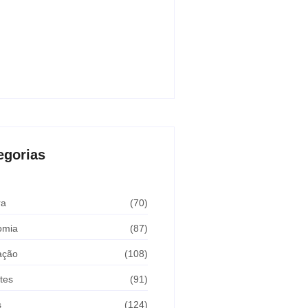
 de Andradina faz alerta para
ir meta de exames preventivos e
r convênio com Barretos
sto 7, 2026
egorias
ra
(70)
omia
(87)
ação
(108)
tes
(91)
s
(124)