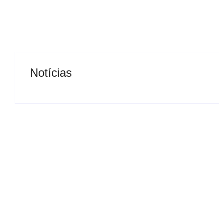
Notícias
Operação contra suposto
esquema milionário chega a
Motorista de ô
Castilho com buscas em
retirado à forç
clínica e rancho
para viatura
By
Carlos Sodario
By
Carlos Sodario
-
agosto 7, 2026
-
a