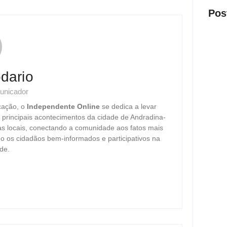
Pos
dario
unicador
Oper
cação, o
Independente Online
se dedica a levar
milio
em cl
s principais acontecimentos da cidade de Andradina-
ago
as locais, conectando a comunidade aos fatos mais
o os cidadãos bem-informados e participativos na
de.
Motor
após 
ago