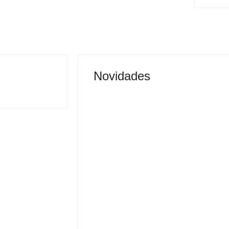
Novidades
Saúde de Andradina faz
alerta para atingir meta
de exames preventivos e
nibus é
manter convênio com
a após buzinar
Barretos
By
Carlos Sodario
-
agosto 7, 2026
gosto 7, 2026