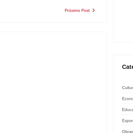
Próximo Post
Saúde
ating
mante
ago
Cat
Cultu
Econ
Motorista de ônibus é retirado à força
após buzinar para viatura
Educ
y
Carlos Sodario
-
agosto 7, 2026
Espor
Obra