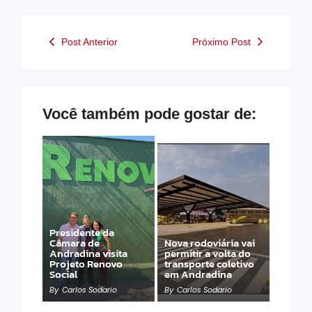
Post Anterior
Próximo Post
Você também pode gostar de:
Presidente da
Câmara de
Nova rodoviária vai
Andradina visita
permitir a volta do
Projeto Renovo
transporte coletivo
Social
em Andradina
By
Carlos Sodario
By
Carlos Sodario