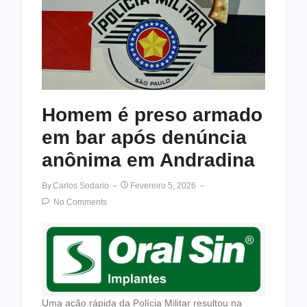
Homem é preso armado
em bar após denúncia
anônima em Andradina
By
Carlos Sodario
Fevereiro 5, 2026
No Comments
Uma ação rápida da Polícia Militar resultou na