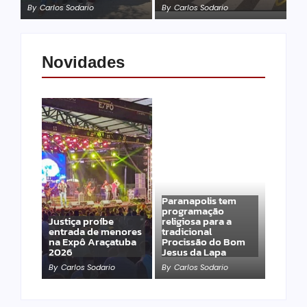
By
Carlos Sodario
By
Carlos Sodario
Novidades
Paranapolis tem
programação
Justiça proíbe
religiosa para a
entrada de menores
tradicional
na Expô Araçatuba
Procissão do Bom
2026
Jesus da Lapa
By
Carlos Sodario
By
Carlos Sodario