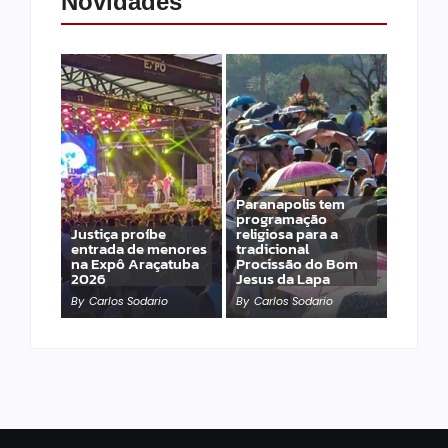
Novidades
Paranapolis tem
programação
Justiça proíbe
religiosa para a
entrada de menores
tradicional
na Expô Araçatuba
Procissão do Bom
2026
Jesus da Lapa
By
Carlos Sodario
By
Carlos Sodario