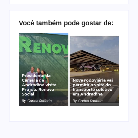
Você também pode gostar de:
Presidente da
Câmara de
Nova rodoviária vai
Andradina visita
permitir a volta do
Projeto Renovo
transporte coletivo
Social
em Andradina
By
Carlos Sodario
By
Carlos Sodario