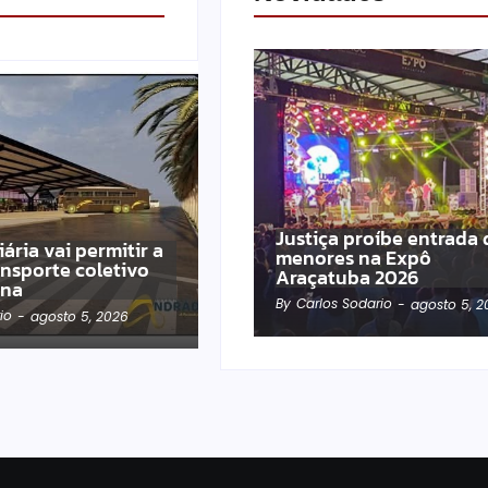
Justiça proíbe entrada 
ária vai permitir a
menores na Expô
ansporte coletivo
Araçatuba 2026
ina
By
Carlos Sodario
-
agosto 5, 2
io
-
agosto 5, 2026