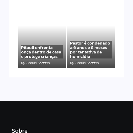
Pastor é condenado
Pitbull enfrenta
a 6 anos e 8 meses
onça dentro de casa
por tentativa de
e protege crianças
homicídio
By
Carlos Sodario
By
Carlos Sodario
Sobre