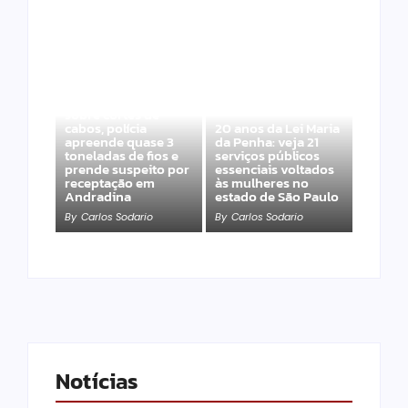
Após denúncias
sobre cortes de
cabos, polícia
20 anos da Lei Maria
apreende quase 3
da Penha: veja 21
toneladas de fios e
serviços públicos
prende suspeito por
essenciais voltados
receptação em
às mulheres no
Andradina
estado de São Paulo
By
Carlos Sodario
By
Carlos Sodario
Notícias