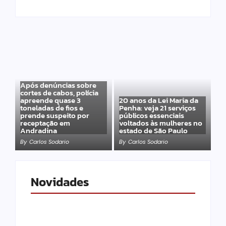
Após denúncias sobre
cortes de cabos, polícia
apreende quase 3
20 anos da Lei Maria da
toneladas de fios e
Penha: veja 21 serviços
prende suspeito por
públicos essenciais
receptação em
voltados às mulheres no
Andradina
estado de São Paulo
By
Carlos Sodario
By
Carlos Sodario
Novidades