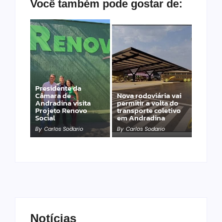
Você também pode gostar de:
Presidente da
Câmara de
Nova rodoviária vai
Andradina visita
permitir a volta do
Projeto Renovo
transporte coletivo
Social
em Andradina
By
Carlos Sodario
By
Carlos Sodario
Notícias