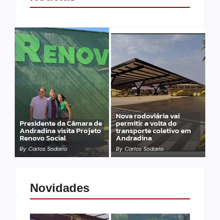
Nova rodoviária vai
Presidente da Câmara de
permitir a volta do
Andradina visita Projeto
transporte coletivo em
Renovo Social
Andradina
By
Carlos Sodario
By
Carlos Sodario
Novidades