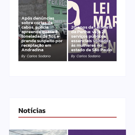
Após denúncias
sobre cortes de
cabos, polícia
20 anos da Lei Maria
apreende quase 3
da Penha: veja 21
toneladas de fios e
serviços públicos
prende suspeito por
essenciais voltados
receptação em
às mulheres no
Andradina
estado de São Paulo
By
Carlos Sodario
By
Carlos Sodario
Notícias