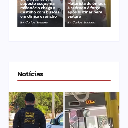
suposto esquema
Motorista de ônibus
milionário chega a
é retirado à força
Castilho com buscas
após buzinar para
em clínica e rancho
viatura
By
Carlos Sodario
By
Carlos Sodario
Notícias