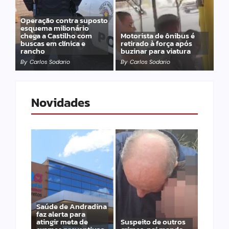
Operação contra suposto
esquema milionário
chega a Castilho com
Motorista de ônibus é
buscas em clínica e
retirado à força após
rancho
buzinar para viatura
By
Carlos Sodario
By
Carlos Sodario
Novidades
Saúde de Andradina
faz alerta para
atingir meta de
Suspeito de outros