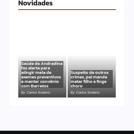
Novidades
Saúde de Andradina
faz alerta para
atingir meta de
Suspeito de outros
exames preventivos
crimes, pai manda
e manter convênio
matar filho e finge
com Barretos
choro
By
Carlos Sodario
By
Carlos Sodario