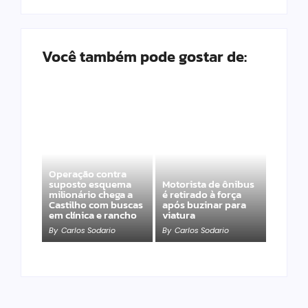
Você também pode gostar de:
Operação contra
suposto esquema
Motorista de ônibus
milionário chega a
é retirado à força
Castilho com buscas
após buzinar para
em clínica e rancho
viatura
By
Carlos Sodario
By
Carlos Sodario