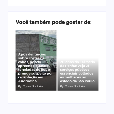
Você também pode gostar de:
Após denúncias
sobre cortes de
cabos, polícia
20 anos da Lei Maria
apreende quase 3
da Penha: veja 21
toneladas de fios e
serviços públicos
prende suspeito por
essenciais voltados
receptação em
às mulheres no
Andradina
estado de São Paulo
By
Carlos Sodario
By
Carlos Sodario