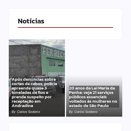
Notícias
Após denúncias sobre
cortes de cabos, polícia
apreende quase 3
20 anos da Lei Maria da
toneladas de fios e
Penha: veja 21 serviços
prende suspeito por
públicos essenciais
receptação em
voltados às mulheres no
Andradina
estado de São Paulo
By
Carlos Sodario
By
Carlos Sodario