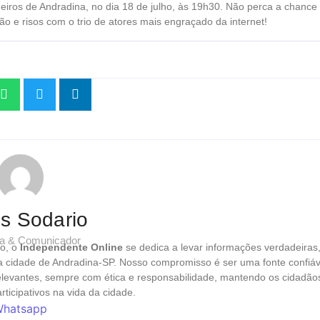
eiros de Andradina, no dia 18 de julho, às 19h30. Não perca a chance
ão e risos com o trio de atores mais engraçado da internet!
os Sodario
sta & Comunicador
o, o
Independente Online
se dedica a levar informações verdadeiras
da cidade de Andradina-SP. Nosso compromisso é ser uma fonte confiáv
relevantes, sempre com ética e responsabilidade, mantendo os cidadão
ticipativos na vida da cidade.
hatsapp