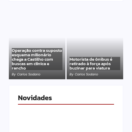
Operação contra suposto
esquema milionário
chega a Castilho com
Motorista de ônibus é
buscas em clínica e
retirado à força após
rancho
buzinar para viatura
By
Carlos Sodario
By
Carlos Sodario
Novidades