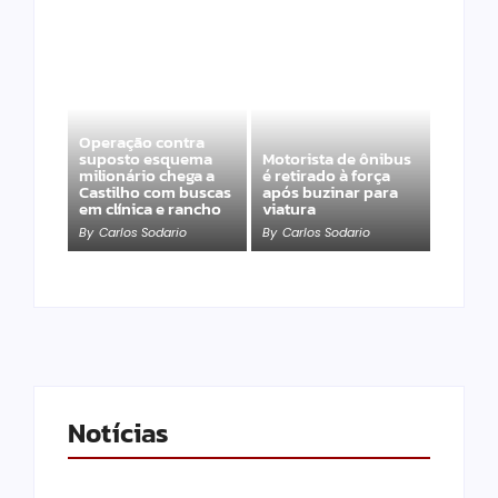
Operação contra
suposto esquema
Motorista de ônibus
milionário chega a
é retirado à força
Castilho com buscas
após buzinar para
em clínica e rancho
viatura
By
Carlos Sodario
By
Carlos Sodario
Notícias