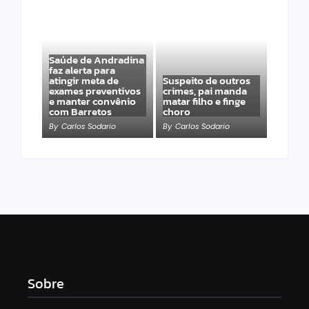
Saúde de Andradina
faz alerta para
atingir meta de
Suspeito de outros
exames preventivos
crimes, pai manda
e manter convênio
matar filho e finge
com Barretos
choro
By
Carlos Sodario
By
Carlos Sodario
Sobre