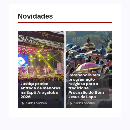
Novidades
Paranapolis tem
programação
Justiça proíbe
religiosa para a
entrada de menores
tradicional
na Expô Araçatuba
Procissão do Bom
2026
Jesus da Lapa
By
Carlos Sodario
By
Carlos Sodario