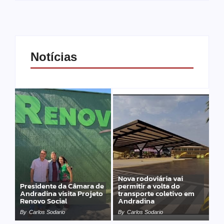
Notícias
Nova rodoviária vai
Presidente da Câmara de
permitir a volta do
Andradina visita Projeto
transporte coletivo em
Renovo Social
Andradina
By
Carlos Sodario
By
Carlos Sodario