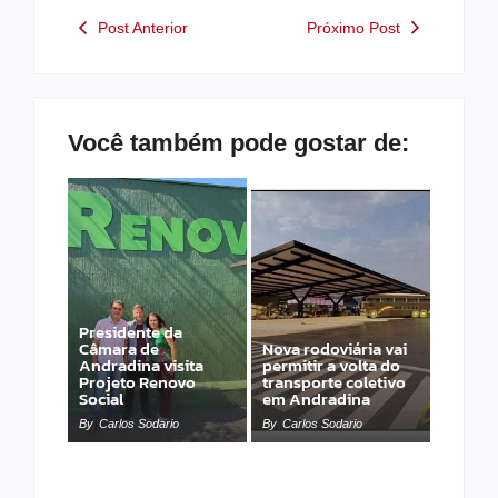
Post Anterior
Próximo Post
Você também pode gostar de:
Presidente da
Câmara de
Nova rodoviária vai
Andradina visita
permitir a volta do
Projeto Renovo
transporte coletivo
Social
em Andradina
By
Carlos Sodario
By
Carlos Sodario