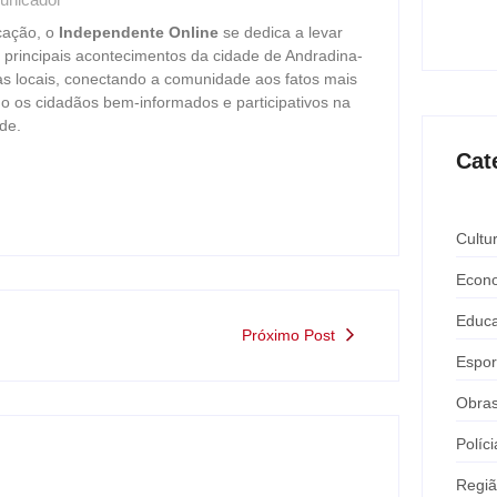
Expô 
ago
cação, o
Independente Online
se dedica a levar
s principais acontecimentos da cidade de Andradina-
as locais, conectando a comunidade aos fatos mais
o os cidadãos bem-informados e participativos na
de.
Cat
Cultu
Econ
Educ
Próximo Post
Espor
Obra
Políci
Regi