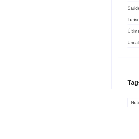
Saúd
Turis
Últim
Uncat
Nova rodoviária vai permitir a volta do
transporte coletivo em Andradina
y
Carlos Sodario
-
agosto 5, 2026
Tag
Notí