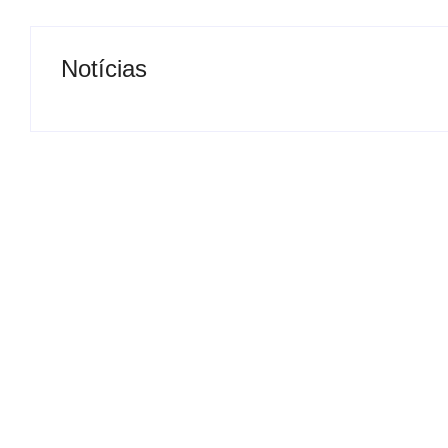
Notícias
Presidente da Câmara de
Nova rodoviária
Andradina visita Projeto
a volta do tran
Renovo Social
em Andradina
By
Carlos Sodario
By
Carlos Sodario
-
agosto 5, 2026
-
a