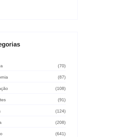
Araçatuba 2026
sto 5, 2026
egorias
ra
(70)
omia
(87)
ação
(108)
tes
(91)
s
(124)
a
(208)
ão
(641)