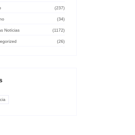
e
(237)
mo
(34)
as Notícias
(1172)
egorized
(26)
s
cia