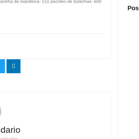
 farinha de mandioca- 511 pacotes de bolachas- 600
Pos
Presi
visit
ago
Nova 
trans
ago
dario
Justi
unicador