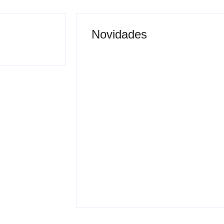
Novidades
Justiça proíbe entrada
 vai permitir
de menores na Expô
sporte coletivo
Araçatuba 2026
By
Carlos Sodario
-
agosto 5, 2026
gosto 5, 2026