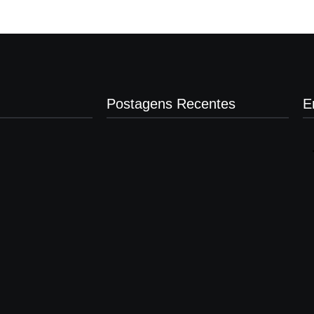
Postagens Recentes
E
Presidente da Câmara de Andradina
visita Projeto Renovo Social
agosto 5, 2026
Nova rodoviária vai permitir a volta do
transporte coletivo em Andradina
agosto 5, 2026