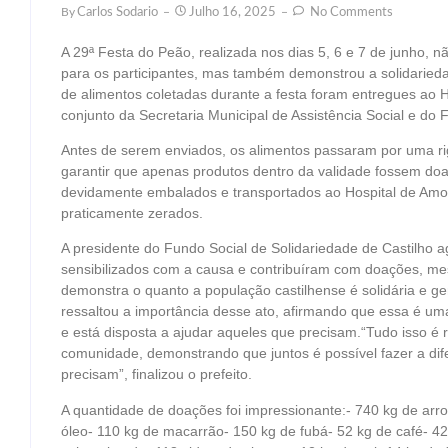
By
Carlos Sodario
Julho 16, 2025
No Comments
A 29ª Festa do Peão, realizada nos dias 5, 6 e 7 de junho, 
para os participantes, mas também demonstrou a solidarieda
de alimentos coletadas durante a festa foram entregues ao H
conjunto da Secretaria Municipal de Assistência Social e do 
Antes de serem enviados, os alimentos passaram por uma ri
garantir que apenas produtos dentro da validade fossem doa
devidamente embalados e transportados ao Hospital de Amo
praticamente zerados.
A presidente do Fundo Social de Solidariedade de Castilho 
sensibilizados com a causa e contribuíram com doações, mes
demonstra o quanto a população castilhense é solidária e 
ressaltou a importância desse ato, afirmando que essa é um
e está disposta a ajudar aqueles que precisam.“Tudo isso é r
comunidade, demonstrando que juntos é possível fazer a dif
precisam”, finalizou o prefeito.
A quantidade de doações foi impressionante:- 740 kg de arroz
óleo- 110 kg de macarrão- 150 kg de fubá- 52 kg de café- 42 kg