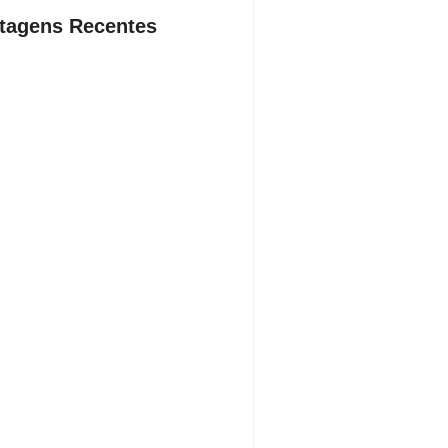
tagens Recentes
dente da Câmara de Andradina
a Projeto Renovo Social
sto 5, 2026
rodoviária vai permitir a volta do
porte coletivo em Andradina
sto 5, 2026
ça proíbe entrada de menores na