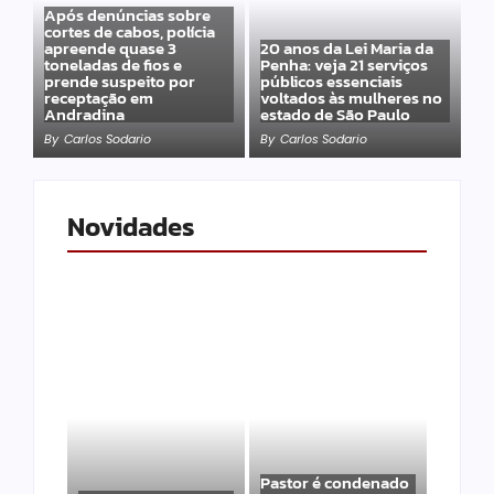
Após denúncias sobre
cortes de cabos, polícia
apreende quase 3
20 anos da Lei Maria da
toneladas de fios e
Penha: veja 21 serviços
prende suspeito por
públicos essenciais
receptação em
voltados às mulheres no
Andradina
estado de São Paulo
By
Carlos Sodario
By
Carlos Sodario
Novidades
Pastor é condenado