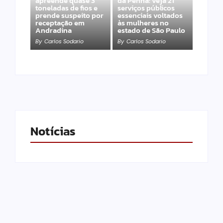
apreende quase 3
da Penha: veja 21
toneladas de fios e
serviços públicos
prende suspeito por
essenciais voltados
receptação em
às mulheres no
Andradina
estado de São Paulo
By
Carlos Sodario
By
Carlos Sodario
Notícias