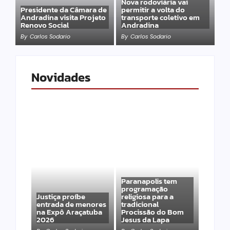
Nova rodoviária vai
Presidente da Câmara de
permitir a volta do
Andradina visita Projeto
transporte coletivo em
Renovo Social
Andradina
By
Carlos Sodario
By
Carlos Sodario
Novidades
Paranapolis tem
programação
Justiça proíbe
religiosa para a
entrada de menores
tradicional
na Expô Araçatuba
Procissão do Bom
2026
Jesus da Lapa