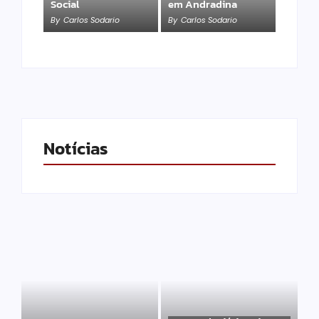
Social
em Andradina
By
Carlos Sodario
By
Carlos Sodario
Notícias