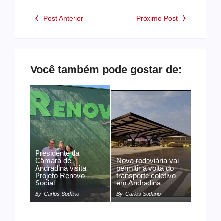
Post Anterior
Próximo Post
Você também pode gostar de:
Presidente da
Câmara de
Nova rodoviária vai
Andradina visita
permitir a volta do
Projeto Renovo
transporte coletivo
Social
em Andradina
By
Carlos Sodario
By
Carlos Sodario