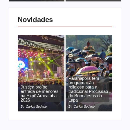
Novidades
Paranapolis tem
programação
Justiça proíbe
religiosa para a
entrada de menores
tradicional Procissão
na Expô Araçatuba
do Bom Jesus da
2026
Lapa
By
Carlos Sodario
By
Carlos Sodario