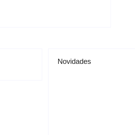
-
agosto 7, 2026
By
Carlos Sodario
Novidades
Saúde de Andradina faz
alerta para atingir meta
de exames preventivos e
ônibus é