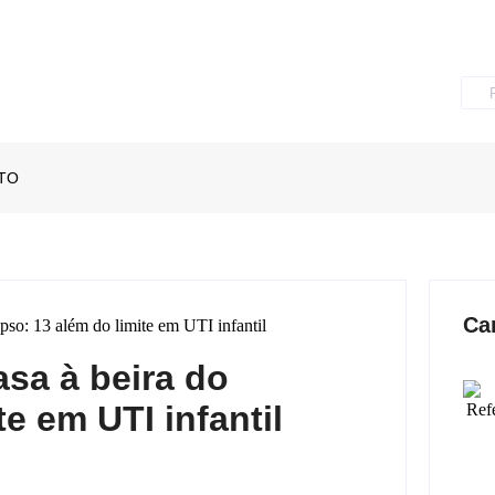
TO
Ca
asa à beira do
e em UTI infantil