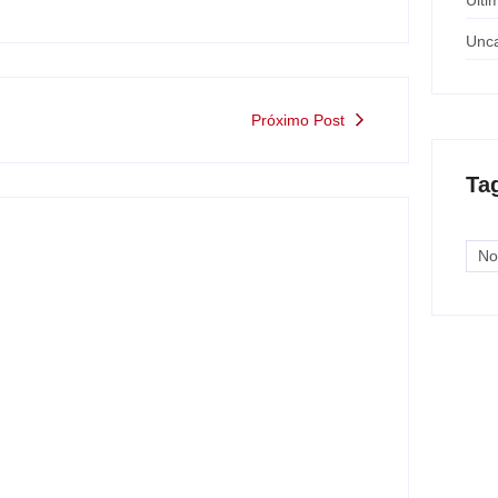
Últi
Unca
Próximo Post
Ta
No
Motorista de ônibus é retirado à força
após buzinar para viatura