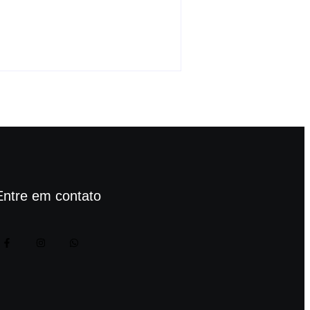
crimes, pai manda matar
filho e finge choro
-
agosto 7, 2026
By
Carlos Sodario
Entre em contato