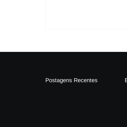
manter convênio com
ça após buzinar
Barretos
-
agosto 7, 2026
By
Carlos Sodario
agosto 7, 2026
Postagens Recentes
Operação contra suposto esquema
milionário chega a Castilho com buscas
em clínica e rancho
agosto 7, 2026