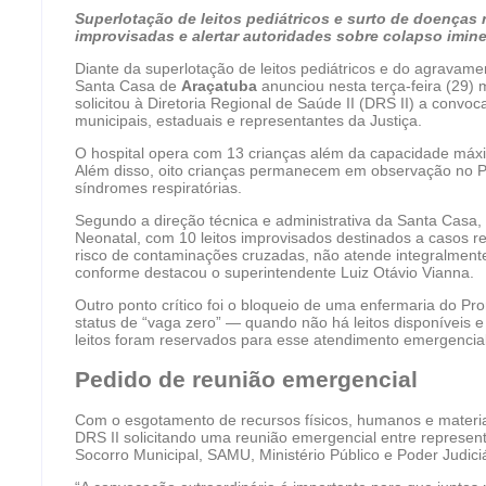
Superlotação de leitos pediátricos e surto de doenças r
improvisadas e alertar autoridades sobre colapso imin
Diante da superlotação de leitos pediátricos e do agravame
Santa Casa de
Araçatuba
anunciou nesta terça-feira (29)
solicitou à Diretoria Regional de Saúde II (DRS II) a conv
municipais, estaduais e representantes da Justiça.
O hospital opera com 13 crianças além da capacidade máxima
Além disso, oito crianças permanecem em observação no P
síndromes respiratórias.
Segundo a direção técnica e administrativa da Santa Casa,
Neonatal, com 10 leitos improvisados destinados a casos r
risco de contaminações cruzadas, não atende integralmente 
conforme destacou o superintendente Luiz Otávio Vianna.
Outro ponto crítico foi o bloqueio de uma enfermaria do P
status de “vaga zero” — quando não há leitos disponíveis e 
leitos foram reservados para esse atendimento emergencial
Pedido de reunião emergencial
Com o esgotamento de recursos físicos, humanos e materia
DRS II solicitando uma reunião emergencial entre represen
Socorro Municipal, SAMU, Ministério Público e Poder Judiciá