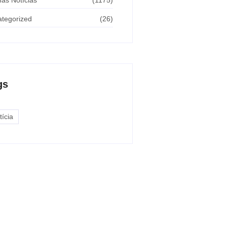
mas Notícias
(1175)
tegorized
(26)
gs
tícia