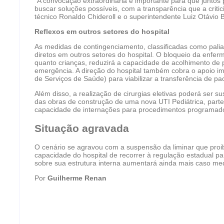
“A convocação extraordinária é importante para que juntos
buscar soluções possíveis, com a transparência que a criti
técnico Ronaldo Chideroll e o superintendente Luiz Otávio
Reflexos em outros setores do hospital
As medidas de contingenciamento, classificadas como pali
diretos em outros setores do hospital. O bloqueio da enfer
quanto crianças, reduzirá a capacidade de acolhimento de 
emergência. A direção do hospital também cobra o apoio i
de Serviços de Saúde) para viabilizar a transferência de pa
Além disso, a realização de cirurgias eletivas poderá ser s
das obras de construção de uma nova UTI Pediátrica, parte d
capacidade de internações para procedimentos programad
Situação agravada
O cenário se agravou com a suspensão da liminar que proib
capacidade do hospital de recorrer à regulação estadual pa
sobre sua estrutura interna aumentará ainda mais caso me
Por
Guilherme Renan