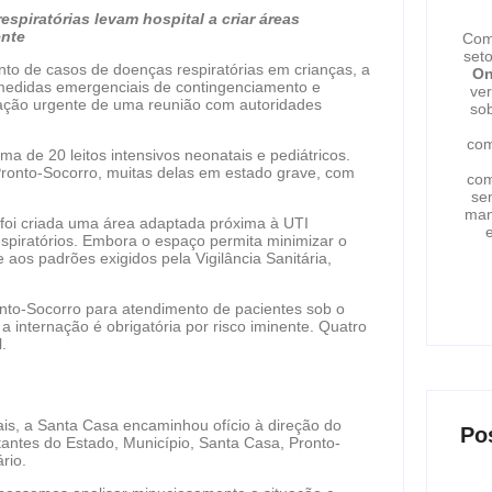
espiratórias levam hospital a criar áreas
ente
Com
set
nto de casos de doenças respiratórias em crianças, a
On
 medidas emergenciais de contingenciamento e
ver
ocação urgente de uma reunião com autoridades
sob
com
 de 20 leitos intensivos neonatais e pediátricos.
ronto-Socorro, muitas delas em estado grave, com
com
se
man
 foi criada uma área adaptada próxima à UTI
e
espiratórios. Embora o espaço permita minimizar o
aos padrões exigidos pela Vigilância Sanitária,
ronto-Socorro para atendimento de pacientes sob o
a internação é obrigatória por risco iminente. Quatro
.
is, a Santa Casa encaminhou ofício à direção do
Po
tantes do Estado, Município, Santa Casa, Pronto-
rio.