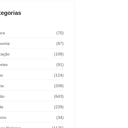
tegorias
ura
(70)
nomia
(87)
cação
(108)
rtes
(91)
as
(124)
cia
(208)
ião
(643)
de
(239)
ismo
(34)