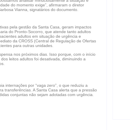
 possamos analisar minuciosamente a situação e
cidade do momento exige”, afirmaram o diretor
 Barbosa Vianna, signatários do documento.
Ope
mili
ativas pela gestão da Santa Casa, geram impactos
em c
maria do Pronto-Socorro, que atende tanto adultos
pacientes adultos em situação de urgência e
ag
mediato da CROSS (Central de Regulação de Ofertas
cientes para outras unidades.
uspensa nos próximos dias. Isso porque, com o início
Moto
os leitos adultos foi desativada, diminuindo a
após
os.
ag
ia internações por “vaga zero”, o que reduziu a
ra transferências. A Santa Casa alerta que a pressão
Saúd
didas conjuntas não sejam adotadas com urgência.
atin
mant
ag