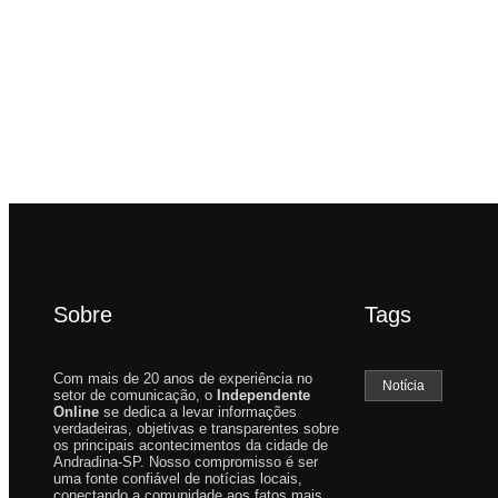
Castilho com buscas em
retirado à for
clínica e rancho
para viatura
-
agosto 7, 2026
-
By
Carlos Sodario
By
Carlos Sodario
Sobre
Tags
Com mais de 20 anos de experiência no
Notícia
setor de comunicação, o
Independente
Online
se dedica a levar informações
verdadeiras, objetivas e transparentes sobre
os principais acontecimentos da cidade de
Andradina-SP. Nosso compromisso é ser
uma fonte confiável de notícias locais,
conectando a comunidade aos fatos mais