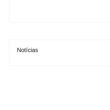
-
agosto 7, 2026
By
Carlos Sodario
Notícias
Operação contra suposto
esquema milionário chega a
Motorista de 