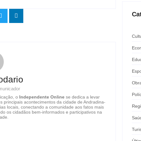
Ca
Cult
Eco
Edu
Espo
odario
Obr
omunicador
Polí
icação, o
Independente Online
se dedica a levar
os principais acontecimentos da cidade de Andradina-
Reg
ias locais, conectando a comunidade aos fatos mais
do os cidadãos bem-informados e participativos na
dade.
Saú
Tur