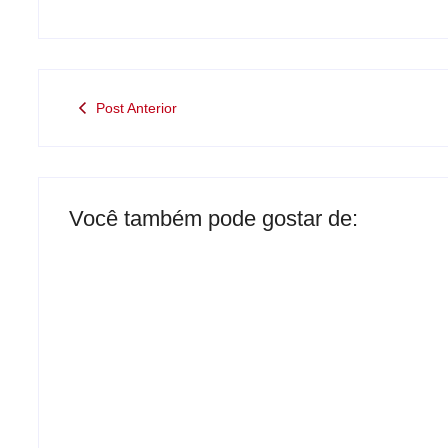
Post Anterior
Você também pode gostar de:
Operação contra suposto esquema
milionário chega a Castilho com
buscas em clínica e rancho