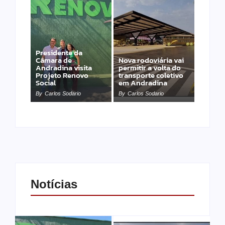
Presidente da
Câmara de
Nova rodoviária vai
Andradina visita
permitir a volta do
Projeto Renovo
transporte coletivo
Social
em Andradina
By
Carlos Sodario
By
Carlos Sodario
Notícias