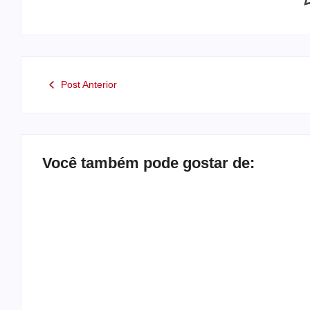
Post Anterior
Você também pode gostar de:
Operação contra suposto esquema
milionário chega a Castilho com buscas em