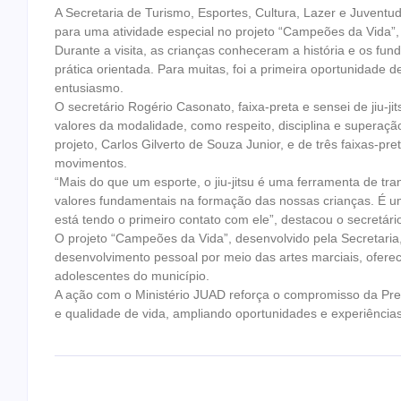
A Secretaria de Turismo, Esportes, Cultura, Lazer e Juvent
para uma atividade especial no projeto “Campeões da Vida”, q
Durante a visita, as crianças conheceram a história e os fu
prática orientada. Para muitas, foi a primeira oportunidade 
entusiasmo.
O secretário Rogério Casonato, faixa-preta e sensei de jiu-ji
valores da modalidade, como respeito, disciplina e superaçã
projeto, Carlos Gilverto de Souza Junior, e de três faixas-pre
movimentos.
“Mais do que um esporte, o jiu-jitsu é uma ferramenta de tra
valores fundamentais na formação das nossas crianças. É u
está tendo o primeiro contato com ele”, destacou o secretár
O projeto “Campeões da Vida”, desenvolvido pela Secretaria,
desenvolvimento pessoal por meio das artes marciais, ofer
adolescentes do município.
A ação com o Ministério JUAD reforça o compromisso da Pref
e qualidade de vida, ampliando oportunidades e experiências