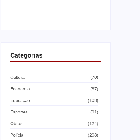
Saúde de Andradina faz alerta para atingir
meta de exames preventivos e manter
convênio com Barretos
agosto 7, 2026
Categorias
Cultura
(70)
Economia
(87)
Educação
(108)
Esportes
(91)
Obras
(124)
Polícia
(208)