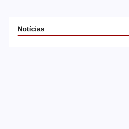
Notícias
Operação contra suposto
esquema milionário chega a
Castilho com buscas em clínica
Motorista de
e rancho
força após b
By
Carlos Sodario
By
Carlos Sodari
-
agosto 7, 2026