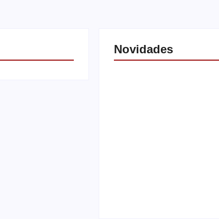
Novidades
Saúde de Andradina faz
alerta para atingir meta 
exames preventivos e
manter convênio com
 ônibus é retirado à
Barretos
uzinar para viatura
By
Carlos Sodario
-
agosto 7, 202
o
-
agosto 7, 2026