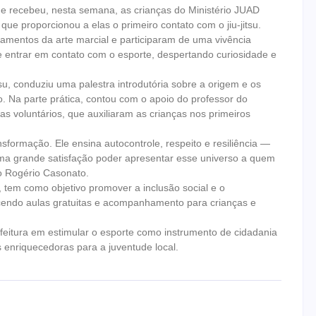
ude recebeu, nesta semana, as crianças do Ministério JUAD
ue proporcionou a elas o primeiro contato com o jiu-jitsu.
ndamentos da arte marcial e participaram de uma vivência
de entrar em contato com o esporte, despertando curiosidade e
tsu, conduziu uma palestra introdutória sobre a origem e os
o. Na parte prática, contou com o apoio do professor do
tas voluntários, que auxiliaram as crianças nos primeiros
nsformação. Ele ensina autocontrole, respeito e resiliência —
ma grande satisfação poder apresentar esse universo a quem
io Rogério Casonato.
 tem como objetivo promover a inclusão social e o
ecendo aulas gratuitas e acompanhamento para crianças e
eitura em estimular o esporte como instrumento de cidadania
 enriquecedoras para a juventude local.