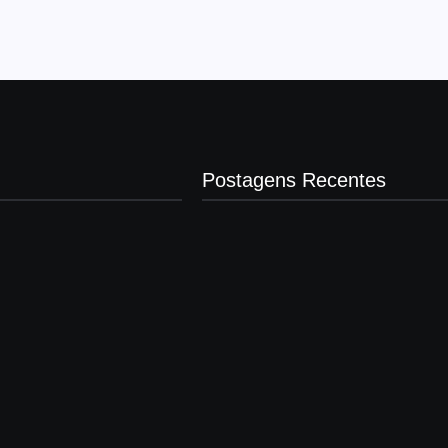
Postagens Recentes
Operação contra suposto esquema
milionário chega a Castilho com busc
clínica e rancho
agosto 7, 2026
Motorista de ônibus é retirado à força
buzinar para viatura