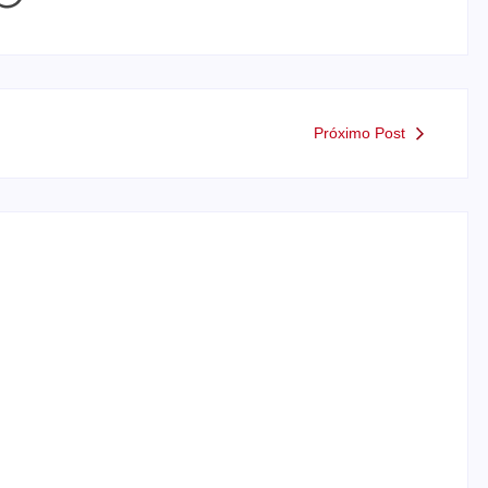
Próximo Post
Motorista de ônibus é retirado à força após