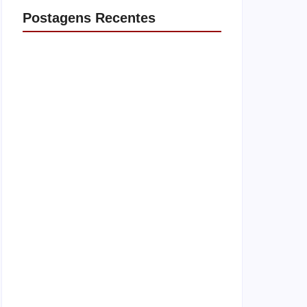
Postagens Recentes
Operação contra suposto esquema
milionário chega a Castilho com buscas em
clínica e rancho
agosto 7, 2026
Motorista de ônibus é retirado à força após
buzinar para viatura
agosto 7, 2026