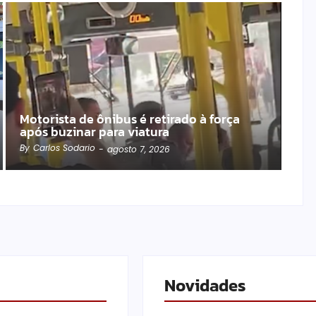
Motorista de ônibus é retirado à força
após buzinar para viatura
By
Carlos Sodario
-
agosto 7, 2026
Novidades