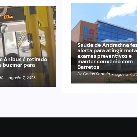
Saúde de Andradina fa
alerta para atingir met
exames preventivos e
e ônibus é retirado
manter convênio com
s buzinar para
Barretos
By
Carlos Sodario
-
agosto 7, 2
io
-
agosto 7, 2026