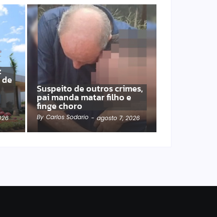
z
a de
Suspeito de outros crimes,
pai manda matar filho e
finge choro
By
Carlos Sodario
026
-
agosto 7, 2026