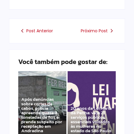
Post Anterior
Próximo Post
Você também pode gostar de:
Após denúncias
sobre cortes de
cabos, polícia
20 anos da Lei Maria
apreende quase 3
da Penha: veja 21
toneladas de fios e
serviços públicos
prende suspeito por
essenciais voltados
receptação em
às mulheres no
Andradina
estado de São Paulo