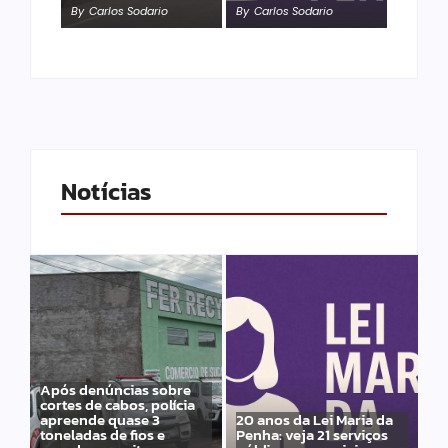
By
Carlos Sodario
By
Carlos Sodario
Notícias
Após denúncias sobre
cortes de cabos, polícia
apreende quase 3
20 anos da Lei Maria da
toneladas de fios e
Penha: veja 21 serviços