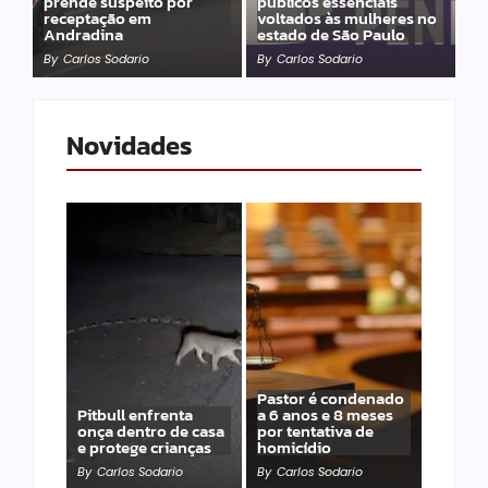
prende suspeito por
públicos essenciais
receptação em
voltados às mulheres no
Andradina
estado de São Paulo
By
Carlos Sodario
By
Carlos Sodario
Novidades
Pastor é condenado
Pitbull enfrenta
a 6 anos e 8 meses
onça dentro de casa
por tentativa de
e protege crianças
homicídio
By
Carlos Sodario
By
Carlos Sodario