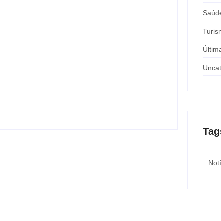
Saúd
Turis
Últim
Uncat
Nova rodoviária vai permitir a volta do
transporte coletivo em Andradina
y
Carlos Sodario
-
agosto 5, 2026
Tag
Notí