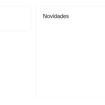
Novidades
Justiça proíbe entrada
 vai permitir
de menores na Expô
sporte coletivo
Araçatuba 2026
By
Carlos Sodario
-
agosto 5, 2026
gosto 5, 2026