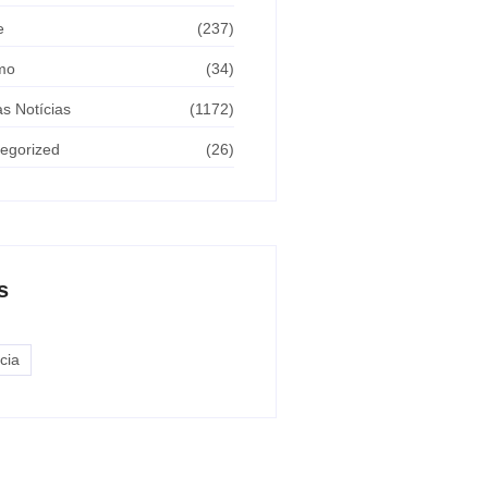
e
(237)
mo
(34)
as Notícias
(1172)
egorized
(26)
s
cia