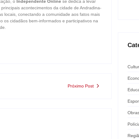
Expô 
cação, o
Independente Online
se dedica a levar
ago
s principais acontecimentos da cidade de Andradina-
as locais, conectando a comunidade aos fatos mais
o os cidadãos bem-informados e participativos na
de.
Cat
Cultu
Econ
Próximo Post
Educ
Espor
Obra
Políci
Regi