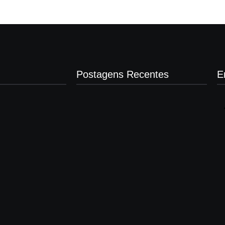
Postagens Recentes
E
Presidente da Câmara de Andradina
visita Projeto Renovo Social
agosto 5, 2026
Nova rodoviária vai permitir a volta do
transporte coletivo em Andradina
agosto 5, 2026