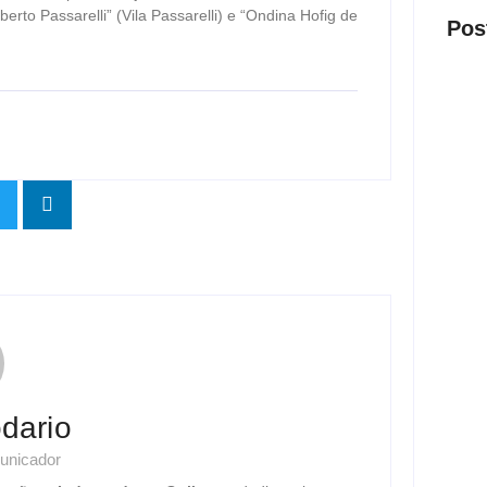
rto Passarelli” (Vila Passarelli) e “Ondina Hofig de
Pos
Presi
visit
ago
Nova 
trans
ago
dario
unicador
Justi