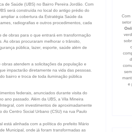
ca de Saúde (UBS) no Bairro Pereira Jordão. Com
BS será construída no local do antigo prédio do
Com m
 ampliar a cobertura da Estratégia Saúde da
seto
ames, radiografias e outros procedimentos, cada
Onl
verd
 de obras para o que entrará em transformação
sobr
s. As obras procuraram melhorar o trânsito,
urança pública, lazer, esporte, saúde além de
comp
d
 obras atendem a solicitações da população e
comu
ue impactarão diretamente na vida das pessoas.
semp
do bairro e troca de toda iluminação pública
mant
e 
mentos federais, anunciados durante visita do
 no ano passado. Além da UBS, a Vila Mineira
Integral, com investimentos de aproximadamente
do do Centro Social Urbano (CSU) na rua Paulo
l está alinhada com a política do prefeito Mário
de Municipal, onde já foram transformadas as