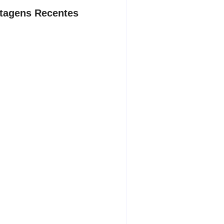
tagens Recentes
dente da Câmara de Andradina
a Projeto Renovo Social
sto 5, 2026
rodoviária vai permitir a volta do
porte coletivo em Andradina
sto 5, 2026
ça proíbe entrada de menores na