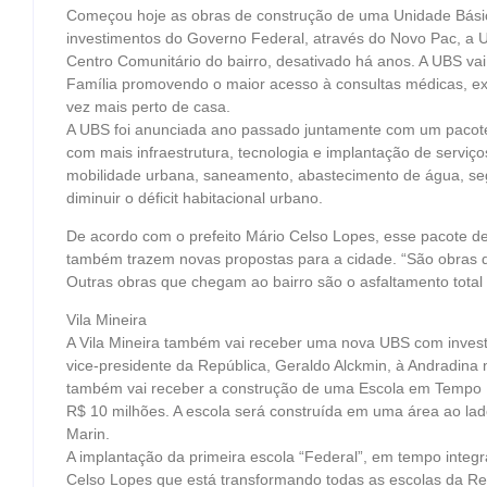
Começou hoje as obras de construção de uma Unidade Bási
investimentos do Governo Federal, através do Novo Pac, a U
Centro Comunitário do bairro, desativado há anos. A UBS vai
Família promovendo o maior acesso à consultas médicas, ex
vez mais perto de casa.
A UBS foi anunciada ano passado juntamente com um pacote
com mais infraestrutura, tecnologia e implantação de serviço
mobilidade urbana, saneamento, abastecimento de água, seg
diminuir o déficit habitacional urbano.
De acordo com o prefeito Mário Celso Lopes, esse pacote de
também trazem novas propostas para a cidade. “São obras q
Outras obras que chegam ao bairro são o asfaltamento total 
Vila Mineira
A Vila Mineira também vai receber uma nova UBS com investi
vice-presidente da República, Geraldo Alckmin, à Andradina
também vai receber a construção de uma Escola em Tempo 
R$ 10 milhões. A escola será construída em uma área ao la
Marin.
A implantação da primeira escola “Federal”, em tempo integra
Celso Lopes que está transformando todas as escolas da Re