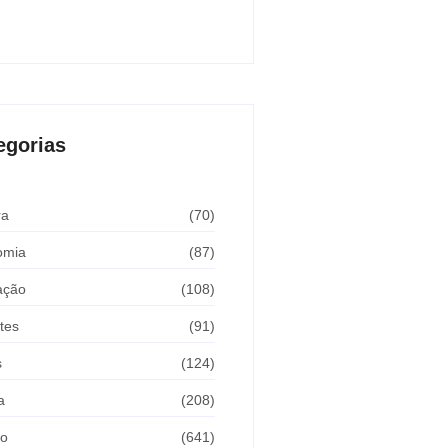
Araçatuba 2026
sto 5, 2026
egorias
ra
(70)
omia
(87)
ação
(108)
tes
(91)
s
(124)
a
(208)
ão
(641)