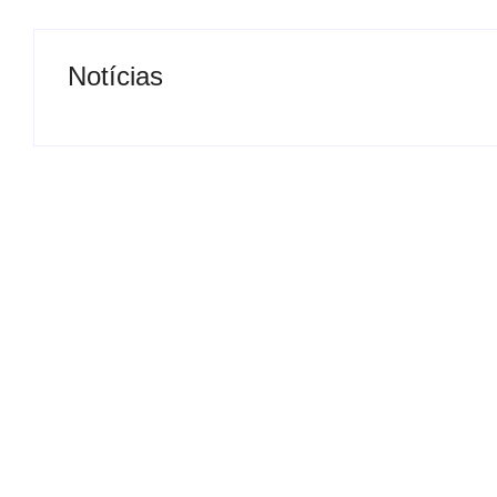
Notícias
Presidente da Câmara de
Nova rodoviária
Andradina visita Projeto
a volta do tran
Renovo Social
em Andradina
By
Carlos Sodario
By
Carlos Sodario
-
agosto 5, 2026
-
a