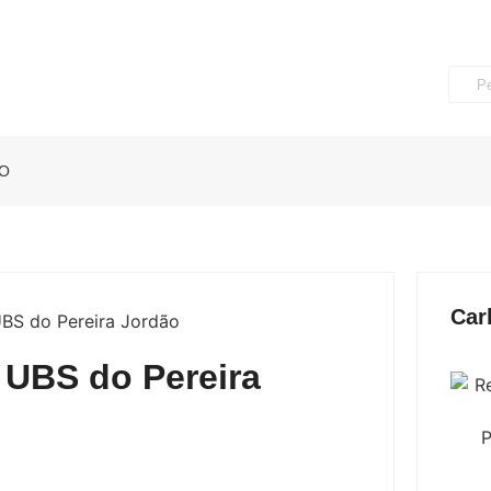
O
Car
 UBS do Pereira