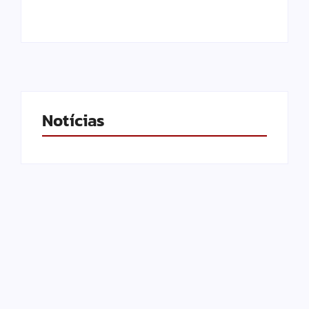
Notícias
Após denúncias sobre
cortes de cabos, polícia
apreende quase 3
20 anos da Lei Maria da
toneladas de fios e
Penha: veja 21 serviços
prende suspeito por
públicos essenciais