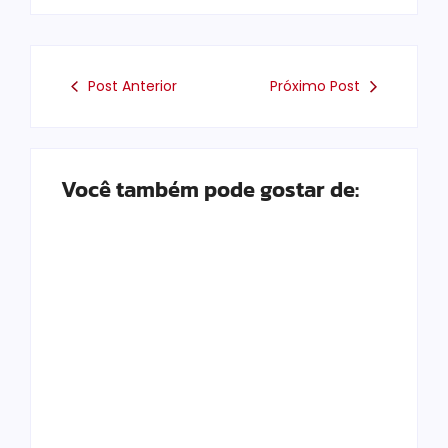
Post Anterior
Próximo Post
Você também pode gostar de:
Após denúncias
sobre cortes de
cabos, polícia
20 anos da Lei Maria
apreende quase 3
da Penha: veja 21
toneladas de fios e
serviços públicos
prende suspeito por
essenciais voltados
receptação em
às mulheres no
Andradina
estado de São Paulo
By
Carlos Sodario
By
Carlos Sodario