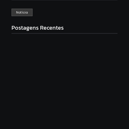
Notícia
Postagens Recentes
Após denúncias sobre cortes de cabos, polícia
apreende quase 3 toneladas de fios e prende
suspeito por receptação em Andradina
agosto 8, 2026