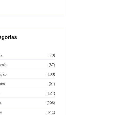
Araçatuba 2026
sto 5, 2026
egorias
ra
(70)
omia
(87)
ação
(108)
tes
(91)
s
(124)
a
(208)
ão
(641)