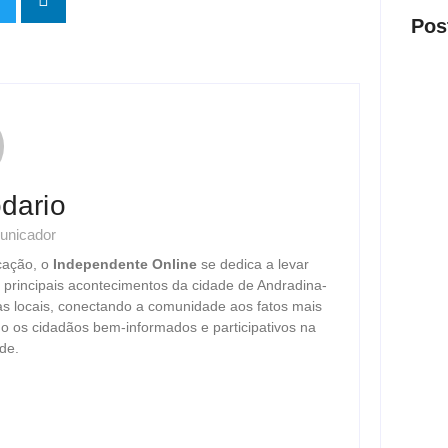
Pos
Presi
visit
dario
ago
unicador
cação, o
Independente Online
se dedica a levar
s principais acontecimentos da cidade de Andradina-
as locais, conectando a comunidade aos fatos mais
Nova 
o os cidadãos bem-informados e participativos na
trans
de.
ago
Justi