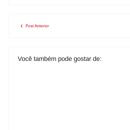
Post Anterior
Você também pode gostar de:
Presidente da Câmara de Andradina
visita Projeto Renovo Social
By
Carlos Sodario
B
-
agosto 5, 2026