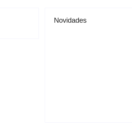
Novidades
Justiça proíbe entrada
 vai permitir
de menores na Expô
sporte coletivo
Araçatuba 2026
By
Carlos Sodario
-
agosto 5, 2026
gosto 5, 2026