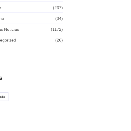
e
(237)
mo
(34)
as Notícias
(1172)
egorized
(26)
s
cia