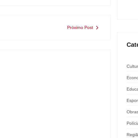
Expô 
ago
Próximo Post
Cat
Cultu
Econ
Educ
Espor
Obra
Nova rodoviária vai permitir a volta do
Políci
transporte coletivo em Andradina
Regi
y
Carlos Sodario
-
agosto 5, 2026