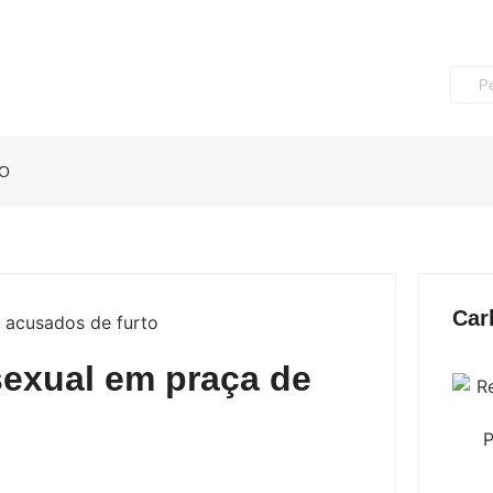
O
Car
sexual em praça de