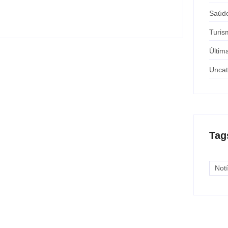
Saúd
Turis
Últim
Uncat
Tag
Notí