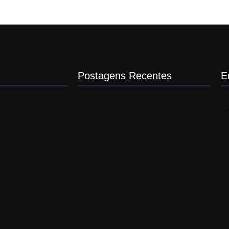
Postagens Recentes
E
Presidente da Câmara de Andradina
visita Projeto Renovo Social
agosto 5, 2026
Nova rodoviária vai permitir a volta do
transporte coletivo em Andradina
agosto 5, 2026