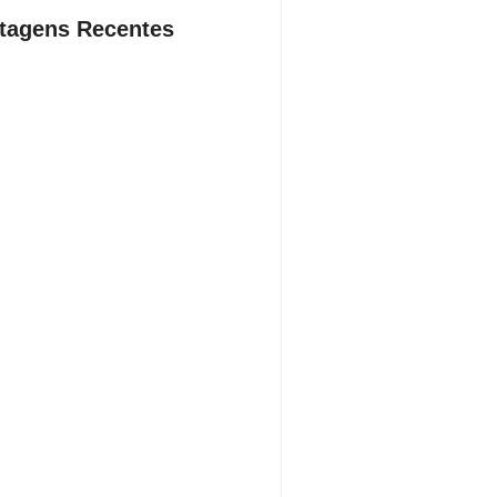
tagens Recentes
dente da Câmara de Andradina
a Projeto Renovo Social
sto 5, 2026
rodoviária vai permitir a volta do
porte coletivo em Andradina
sto 5, 2026
ça proíbe entrada de menores na