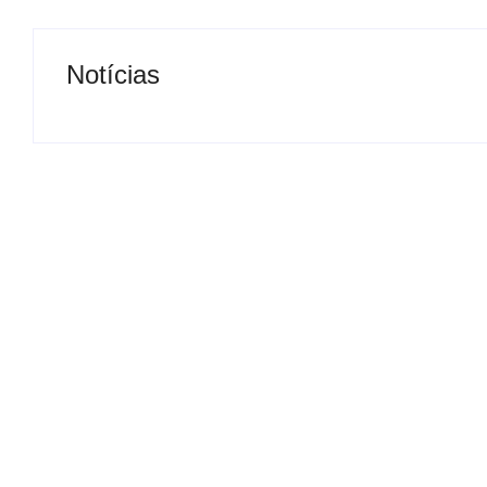
Notícias
Presidente da Câmara de
Nova rodoviária
Andradina visita Projeto
a volta do tran
Renovo Social
em Andradina
By
Carlos Sodario
By
Carlos Sodario
-
agosto 5, 2026
-
a