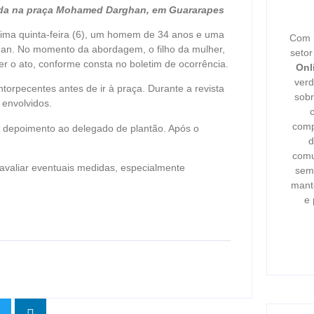
ugada na praça Mohamed Darghan, em Guararapes
tima quinta-feira (6), um homem de 34 anos e uma
Com m
an. No momento da abordagem, o filho da mulher,
seto
r o ato, conforme consta no boletim de ocorrência.
Onl
verd
entorpecentes antes de ir à praça. Durante a revista
sobr
 envolvidos.
comp
am depoimento ao delegado de plantão. Após o
d
comu
avaliar eventuais medidas, especialmente
semp
mant
e 