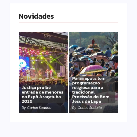
Novidades
Paranapolis tem
programação
Justiça proíbe
religiosa para a
entrada de menores
tradicional
na Expô Araçatuba
Procissão do Bom
2026
Jesus da Lapa
By
Carlos Sodario
By
Carlos Sodario