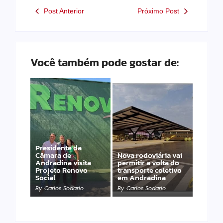
Post Anterior
Próximo Post
Você também pode gostar de:
Presidente da
Câmara de
Nova rodoviária vai
Andradina visita
permitir a volta do
Projeto Renovo
transporte coletivo
Social
em Andradina
By
Carlos Sodario
By
Carlos Sodario