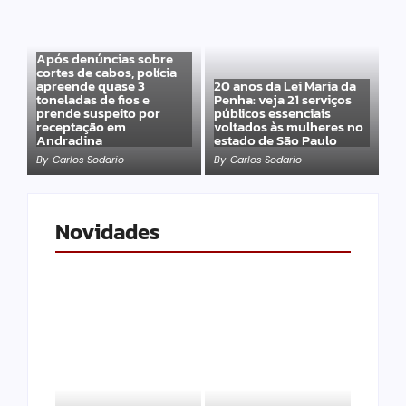
Após denúncias sobre
cortes de cabos, polícia
apreende quase 3
20 anos da Lei Maria da
toneladas de fios e
Penha: veja 21 serviços
prende suspeito por
públicos essenciais
receptação em
voltados às mulheres no
Andradina
estado de São Paulo
By
Carlos Sodario
By
Carlos Sodario
Novidades