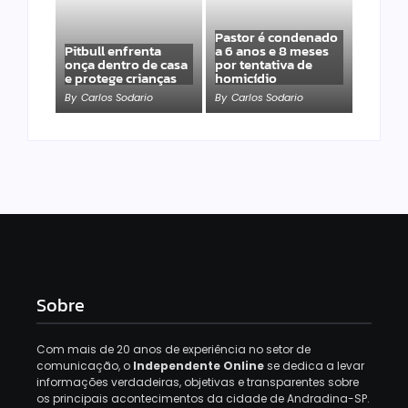
Pastor é condenado
Pitbull enfrenta
a 6 anos e 8 meses
onça dentro de casa
por tentativa de
e protege crianças
homicídio
By
Carlos Sodario
By
Carlos Sodario
Sobre
Com mais de 20 anos de experiência no setor de
comunicação, o
Independente Online
se dedica a levar
informações verdadeiras, objetivas e transparentes sobre
os principais acontecimentos da cidade de Andradina-SP.