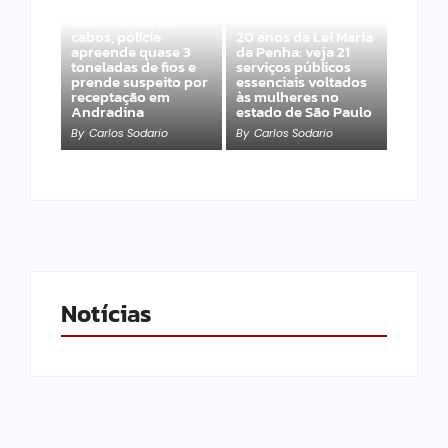
Após denúncias
sobre cortes de
cabos, polícia
20 anos da Lei Maria
apreende quase 3
da Penha: veja 21
toneladas de fios e
serviços públicos
prende suspeito por
essenciais voltados
receptação em
às mulheres no
Andradina
estado de São Paulo
By
Carlos Sodario
By
Carlos Sodario
Notícias