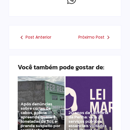
Post Anterior
Próximo Post
Você também pode gostar de:
Após denúncias
sobre cortes de
cabos, polícia
20 anos da Lei Maria
apreende quase 3
da Penha: veja 21
toneladas de fios e
serviços públicos
prende suspeito por
essenciais voltados
receptação em
às mulheres no