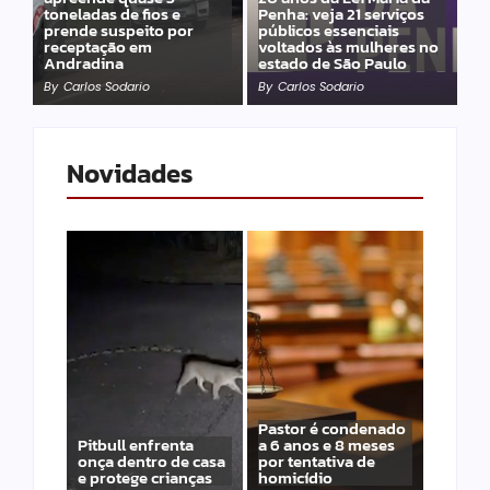
toneladas de fios e
Penha: veja 21 serviços
prende suspeito por
públicos essenciais
receptação em
voltados às mulheres no
Andradina
estado de São Paulo
By
Carlos Sodario
By
Carlos Sodario
Novidades
Pastor é condenado
Pitbull enfrenta
a 6 anos e 8 meses
onça dentro de casa
por tentativa de
e protege crianças
homicídio