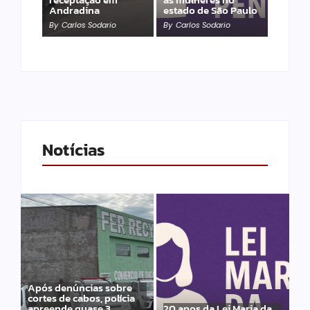
Andradina
estado de São Paulo
By
Carlos Sodario
By
Carlos Sodario
Notícias
Após denúncias sobre
cortes de cabos, polícia
apreende quase 3
20 anos da Lei Maria da