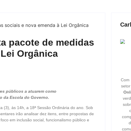
Car
ta pacote de medidas
 Lei Orgânica
Com m
seto
res públicos a atuarem como
Onl
ão da Escola do Governo.
verd
sobr
a (3), às 14h, a 18ª Sessão Ordinária do ano. Sob
tares irão analisar dez itens, entre propostas de
comp
foco em inclusão social, funcionalismo público e
d
comu