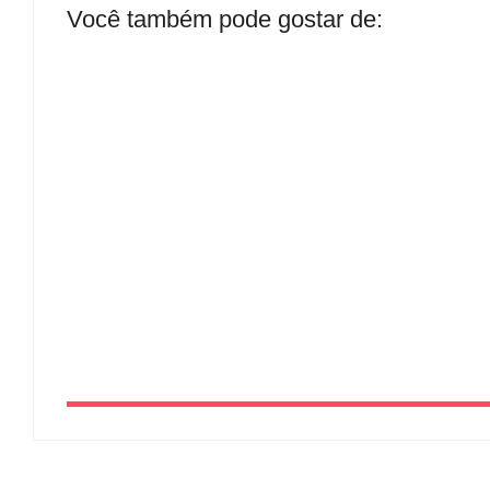
Você também pode gostar de:
Após denúncias sobre cortes de cabos, políci
e prende suspeito por receptação em Andradi
By
Carlos Sodario
-
agosto 8, 2026
20 anos da Lei Maria da Penha: veja 21 servi
mulheres no estado de São Paulo
By
Carlos Sodario
-
agosto 8, 2026