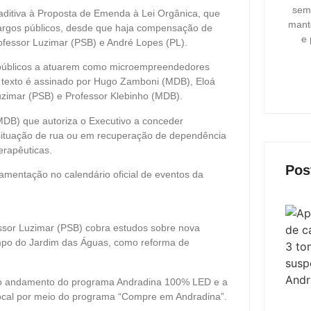
semp
ditiva à Proposta de Emenda à Lei Orgânica, que
mant
cargos públicos, desde que haja compensação de
e 
ofessor Luzimar (PSB) e André Lopes (PL).
 públicos a atuarem como microempreendedores
O texto é assinado por Hugo Zamboni (MDB), Eloá
Luzimar (PSB) e Professor Klebinho (MDB).
(MDB) que autoriza o Executivo a conceder
situação de rua ou em recuperação de dependência
erapêuticas.
Pos
amentação no calendário oficial de eventos da
essor Luzimar (PSB) cobra estudos sobre nova
Campo do Jardim das Águas, como reforma de
e o andamento do programa Andradina 100% LED e a
local por meio do programa “Compre em Andradina”.