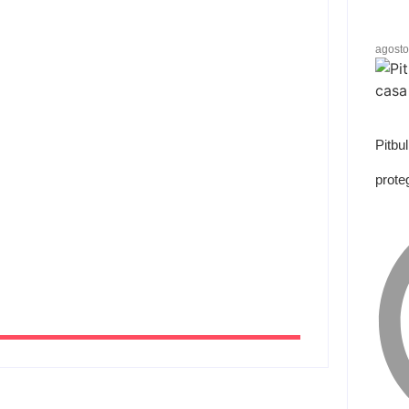
agosto
a apreende quase 3 toneladas de fios
na
Pitbu
prote
ços públicos essenciais voltados às