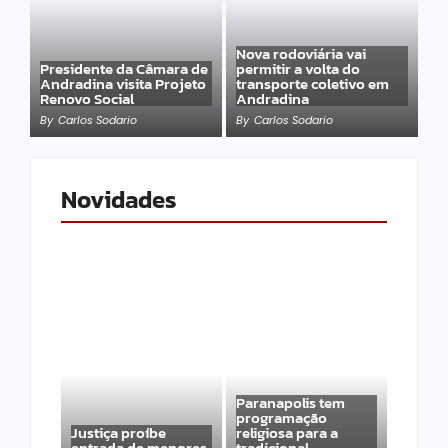
Nova rodoviária vai
Presidente da Câmara de
permitir a volta do
Andradina visita Projeto
transporte coletivo em
Renovo Social
Andradina
By
Carlos Sodario
By
Carlos Sodario
Novidades
Paranapolis tem
programação
Justiça proíbe
religiosa para a
entrada de menores
tradicional