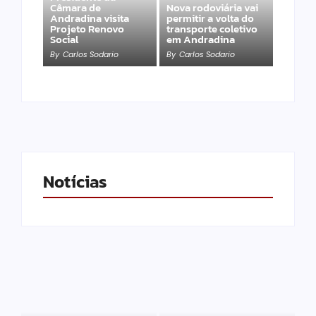
Câmara de
Nova rodoviária vai
Andradina visita
permitir a volta do
Projeto Renovo
transporte coletivo
Social
em Andradina
By
Carlos Sodario
By
Carlos Sodario
Notícias