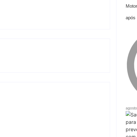
Motor
após 
agosto
 chega a Castilho com buscas em