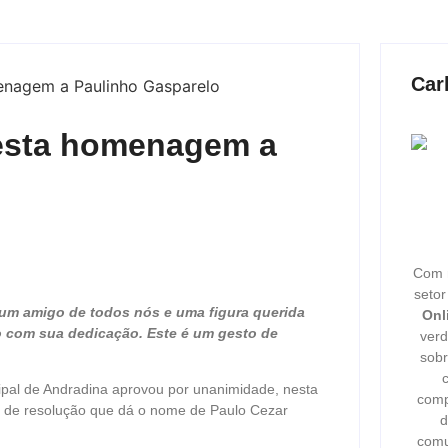
Car
esta homenagem a
Com m
seto
a um amigo de todos nós e uma figura querida
Onl
o com sua dedicação. Este é um gesto de
verd
sobr
pal de Andradina aprovou por unanimidade, nesta
comp
to de resolução que dá o nome de Paulo Cezar
d
comu