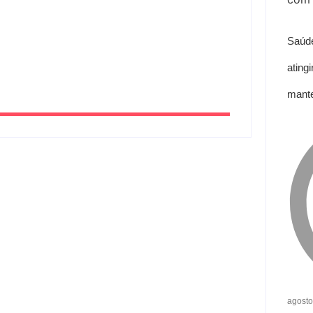
Saúde
zinar para viatura
ating
mante
agosto