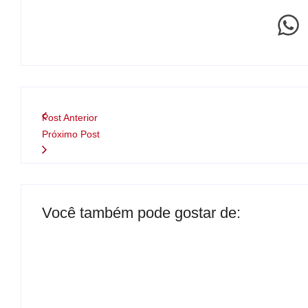
Post Anterior
Próximo Post
Você também pode gostar de:
Operação contra suposto esquema milionário
clínica e rancho