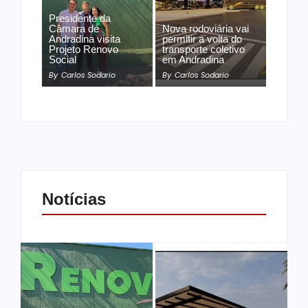
Presidente da
Câmara de
Nova rodoviária vai
Andradina visita
permitir a volta do
Projeto Renovo
transporte coletivo
Social
em Andradina
By
Carlos Sodario
By
Carlos Sodario
Notícias