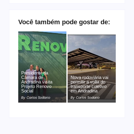
Você também pode gostar de:
Presidente da
Câmara de
Nova rodoviária vai
Andradina visita
permitir a volta do
Projeto Renovo
transporte coletivo
Social
em Andradina
By
Carlos Sodario
By
Carlos Sodario