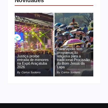
Novidades
Paranapolis tem
programação
Justiça proíbe
religiosa para a
entrada de menores
tradicional Procissão
na Expô Araçatuba
do Bom Jesus da
2026
Lapa
By
Carlos Sodario
By
Carlos Sodario