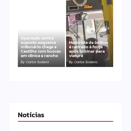
Operação contra
suposto esquema
Motorista de ônibus
milionário chega a
é retirado à força
Castilho com buscas
após buzinar para
em clínica e rancho
viatura
By
Carlos Sodario
By
Carlos Sodario
Notícias