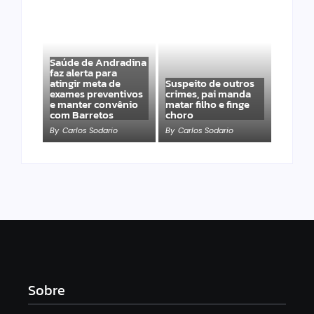
Saúde de Andradina
faz alerta para
atingir meta de
Suspeito de outros
exames preventivos
crimes, pai manda
e manter convênio
matar filho e finge
com Barretos
choro
By
Carlos Sodario
By
Carlos Sodario
Sobre