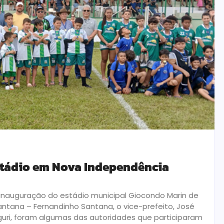
stádio em Nova Independência
inauguração do estádio municipal Giocondo Marin de
ntana – Fernandinho Santana, o vice-prefeito, José
guri, foram algumas das autoridades que participaram