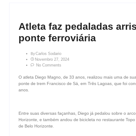
Atleta faz pedaladas arri
ponte ferroviária
Carlos Sodario
By
Novembro 27, 2024
No Comments
O atleta Diego Magno, de 33 anos, realizou mais uma de sua
ponte de trem Francisco de Sá, em Três Lagoas, que foi con
anos.
Entre suas diversas façanhas, Diego já pedalou sobre o arco
Horizonte, e também andou de bicicleta no restaurante Top
de Belo Horizonte.