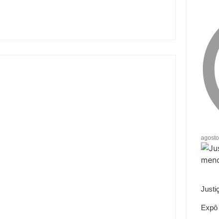
ojeto Renovo Social
agosto
orte coletivo em Andradina
Justi
Expô 