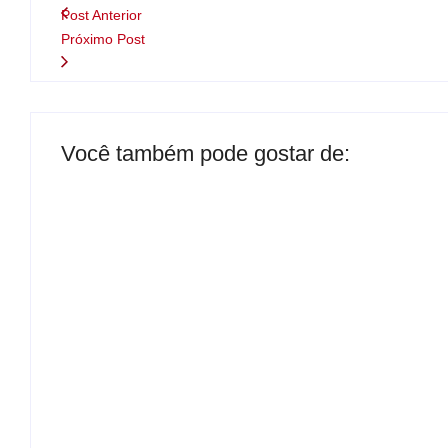
Post Anterior
Próximo Post
Você também pode gostar de:
Presidente da Câmara de Andradina visita Pr
By
Carlos Sodario
-
agosto 5, 2026
Nova rodoviária vai permitir a volta do transp
By
Carlos Sodario
-
agosto 5, 2026