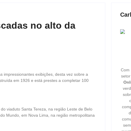
Car
scadas no alto da
Com m
s impressionantes exibições, desta vez sobre a
seto
struída em 1926 e está prestes a completar 100
Onl
verd
sobr
comp
 do viaduto Santa Tereza, na região Leste de Belo
d
o do Mundo, em Nova Lima, na região metropolitana
comu
semp