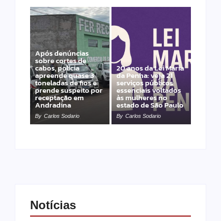
Após denúncias
sobre cortes de
cabos, polícia
20 anos da Lei Maria
apreende quase 3
da Penha: veja 21
toneladas de fios e
serviços públicos
prende suspeito por
essenciais voltados
receptação em
às mulheres no
Andradina
estado de São Paulo
By
Carlos Sodario
By
Carlos Sodario
Notícias