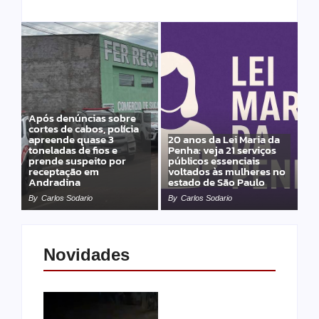
Após denúncias sobre
cortes de cabos, polícia
apreende quase 3
20 anos da Lei Maria da
toneladas de fios e
Penha: veja 21 serviços
prende suspeito por
públicos essenciais
receptação em
voltados às mulheres no
Andradina
estado de São Paulo
By
Carlos Sodario
By
Carlos Sodario
Novidades