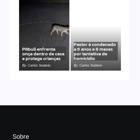
Pastor é condenado
Pitbull enfrenta
a 6 anos e 8 meses
onça dentro de casa
por tentativa de
e protege crianças
homicídio
By
Carlos Sodario
By
Carlos Sodario
Sobre