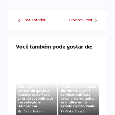
Post Anterior
Próximo Post
Você também pode gostar de:
Após denúncias
sobre cortes de
cabos, polícia
20 anos da Lei Maria
apreende quase 3
da Penha: veja 21
toneladas de fios e
serviços públicos
prende suspeito por
essenciais voltados
receptação em
às mulheres no
Andradina
estado de São Paulo
By
Carlos Sodario
By
Carlos Sodario