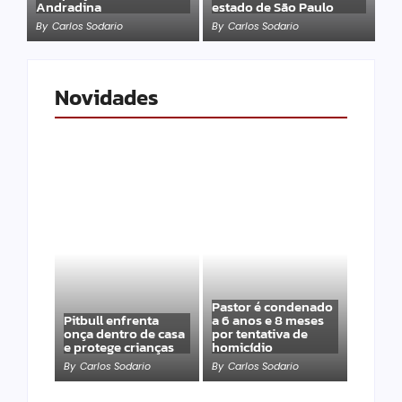
Andradina
estado de São Paulo
By
Carlos Sodario
By
Carlos Sodario
Novidades
Pastor é condenado
Pitbull enfrenta
a 6 anos e 8 meses
onça dentro de casa
por tentativa de
e protege crianças
homicídio
By
Carlos Sodario
By
Carlos Sodario