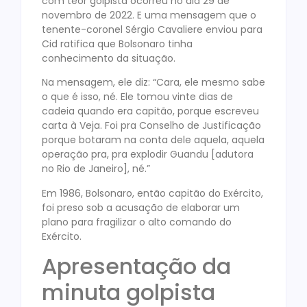
com teor golpista ocorreu no dia 29 de
novembro de 2022. E uma mensagem que o
tenente-coronel Sérgio Cavaliere enviou para
Cid ratifica que Bolsonaro tinha
conhecimento da situação.
Na mensagem, ele diz: “Cara, ele mesmo sabe
o que é isso, né. Ele tomou vinte dias de
cadeia quando era capitão, porque escreveu
carta à Veja. Foi pra Conselho de Justificação
porque botaram na conta dele aquela, aquela
operação pra, pra explodir Guandu [adutora
no Rio de Janeiro], né.”
Em 1986, Bolsonaro, então capitão do Exército,
foi preso sob a acusação de elaborar um
plano para fragilizar o alto comando do
Exército.
Apresentação da
minuta golpista