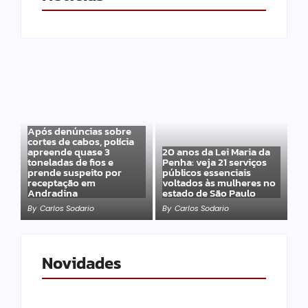
Após denúncias sobre
cortes de cabos, polícia
apreende quase 3
20 anos da Lei Maria da
toneladas de fios e
Penha: veja 21 serviços
prende suspeito por
públicos essenciais
receptação em
voltados às mulheres no
Andradina
estado de São Paulo
By
Carlos Sodario
By
Carlos Sodario
Novidades