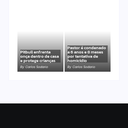
Pastor é condenado
Pitbull enfrenta
a 6 anos e 8 meses
onça dentro de casa
por tentativa de
e protege crianças
homicídio
By
Carlos Sodario
By
Carlos Sodario