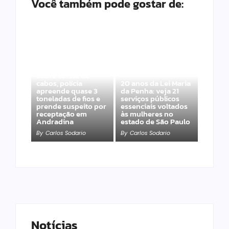
Você também pode gostar de:
Após denúncias
sobre cortes de
cabos, polícia
20 anos da Lei Maria
apreende quase 3
da Penha: veja 21
toneladas de fios e
serviços públicos
prende suspeito por
essenciais voltados
receptação em
às mulheres no
Andradina
estado de São Paulo
By
Carlos Sodario
By
Carlos Sodario
Notícias