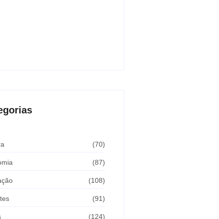
 de Andradina faz alerta para
ir meta de exames preventivos e
r convênio com Barretos
sto 7, 2026
egorias
ra
(70)
omia
(87)
ação
(108)
tes
(91)
s
(124)