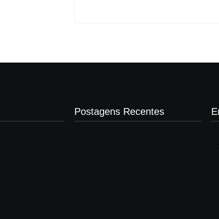
Postagens Recentes
E
Operação contra suposto esquema
milionário chega a Castilho com buscas
em clínica e rancho
agosto 7, 2026