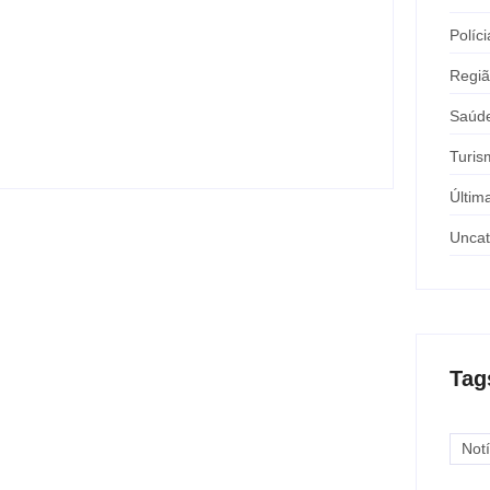
Políci
Motorista de ônibus é retirado à força
após buzinar para viatura
Regi
y
Carlos Sodario
-
agosto 7, 2026
Saúd
Turis
Últim
Uncat
Tag
Notí