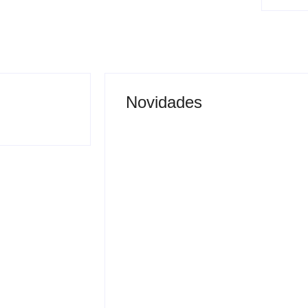
Novidades
Saúde de Andradina faz
alerta para atingir meta
de exames preventivos e
nibus é
manter convênio com
a após buzinar
Barretos
By
Carlos Sodario
-
agosto 7, 2026
gosto 7, 2026