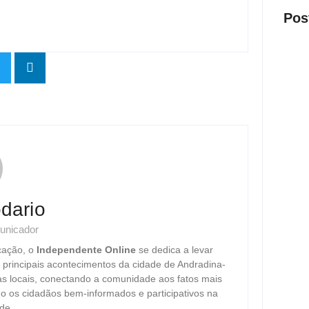
Pos
Oper
milio
em cl
ago
dario
Motor
unicador
após 
cação, o
Independente Online
se dedica a levar
ago
s principais acontecimentos da cidade de Andradina-
as locais, conectando a comunidade aos fatos mais
o os cidadãos bem-informados e participativos na
de.