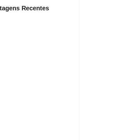
tagens Recentes
ação contra suposto esquema
nário chega a Castilho com buscas
ínica e rancho
sto 7, 2026
ista de ônibus é retirado à força
buzinar para viatura
sto 7, 2026