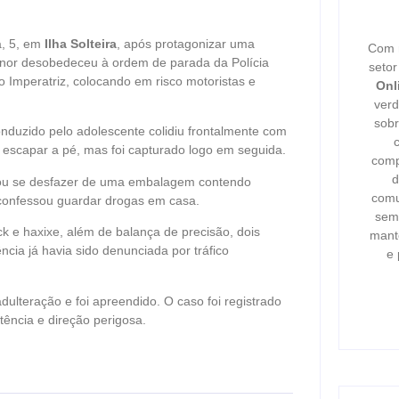
a, 5, em
Ilha Solteira
, após protagonizar uma
Com m
menor desobedeceu à ordem de parada da Polícia
seto
io Imperatriz, colocando em risco motoristas e
Onl
verd
sobr
onduzido pelo adolescente colidiu frontalmente com
 escapar a pé, mas foi capturado logo em seguida.
comp
d
ntou se desfazer de uma embalagem contendo
comu
confessou guardar drogas em casa.
semp
k e haxixe, além de balança de precisão, dois
mant
ncia já havia sido denunciada por tráfico
e 
adulteração e foi apreendido. O caso foi registrado
stência e direção perigosa.