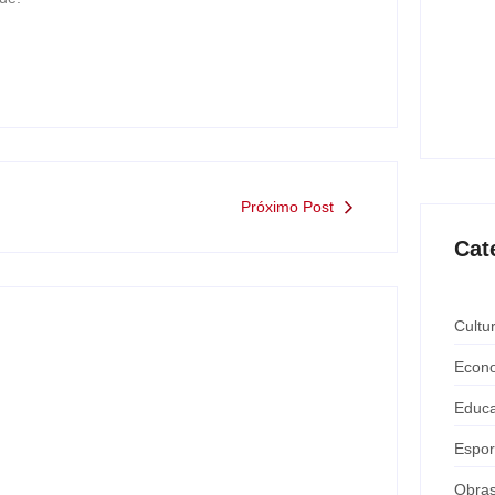
Saúde
ating
mante
ago
Próximo Post
Cat
Cultu
Econ
Educ
Espor
Obra