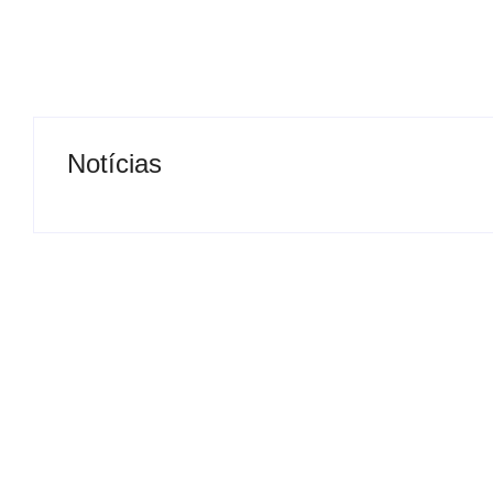
Notícias
Operação contra suposto
esquema milionário chega a
Motorista de ô
Castilho com buscas em
retirado à forç
clínica e rancho
para viatura
By
Carlos Sodario
By
Carlos Sodario
-
agosto 7, 2026
-
a