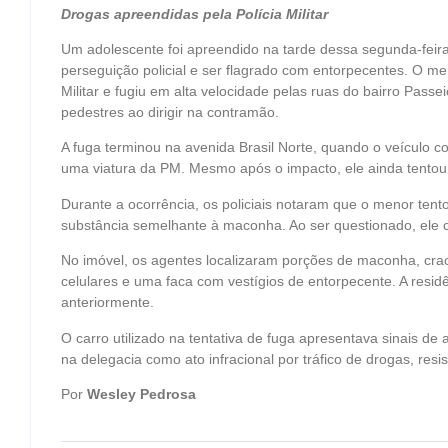
Drogas apreendidas pela Polícia Militar
Um adolescente foi apreendido na tarde dessa segunda-feir
perseguição policial e ser flagrado com entorpecentes. O 
Militar e fugiu em alta velocidade pelas ruas do bairro Passe
pedestres ao dirigir na contramão.
A fuga terminou na avenida Brasil Norte, quando o veículo c
uma viatura da PM. Mesmo após o impacto, ele ainda tentou
Durante a ocorrência, os policiais notaram que o menor te
substância semelhante à maconha. Ao ser questionado, ele 
No imóvel, os agentes localizaram porções de maconha, crac
celulares e uma faca com vestígios de entorpecente. A residê
anteriormente.
O carro utilizado na tentativa de fuga apresentava sinais de 
na delegacia como ato infracional por tráfico de drogas, resi
Por
Wesley Pedrosa