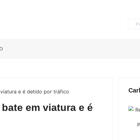
O
Car
bate em viatura e é