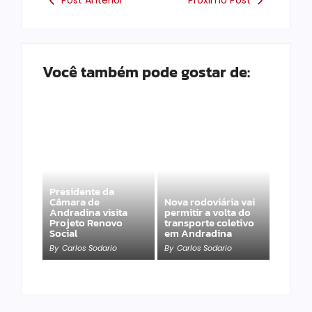
Post Anterior
Próximo Post
Você também pode gostar de:
Presidente da
Câmara de
Nova rodoviária vai
Andradina visita
permitir a volta do
Projeto Renovo
transporte coletivo
Social
em Andradina
By
Carlos Sodario
By
Carlos Sodario