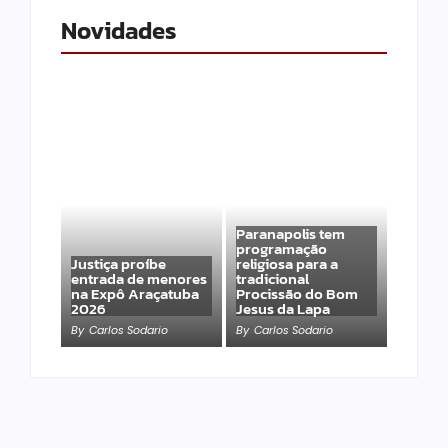
Novidades
Paranapolis tem
programação
Justiça proíbe
religiosa para a
entrada de menores
tradicional
na Expô Araçatuba
Procissão do Bom
2026
Jesus da Lapa
By
Carlos Sodario
By
Carlos Sodario