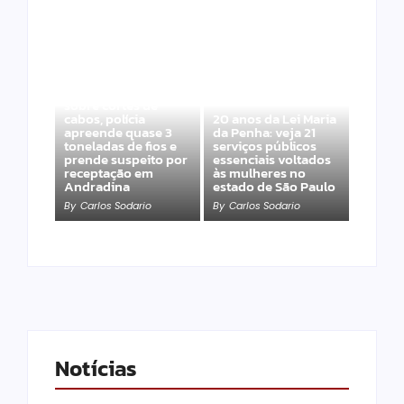
Após denúncias
sobre cortes de
cabos, polícia
20 anos da Lei Maria
apreende quase 3
da Penha: veja 21
toneladas de fios e
serviços públicos
prende suspeito por
essenciais voltados
receptação em
às mulheres no
Andradina
estado de São Paulo
By
Carlos Sodario
By
Carlos Sodario
Notícias