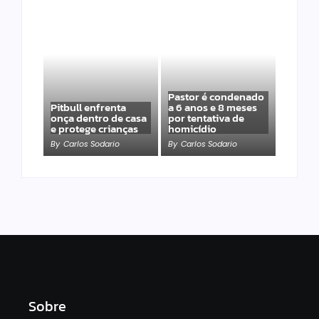
Pastor é condenado
Pitbull enfrenta
a 6 anos e 8 meses
onça dentro de casa
por tentativa de
e protege crianças
homicídio
By
Carlos Sodario
By
Carlos Sodario
Sobre