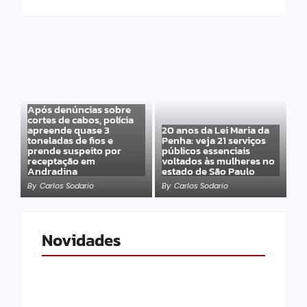
Após denúncias sobre
cortes de cabos, polícia
apreende quase 3
20 anos da Lei Maria da
toneladas de fios e
Penha: veja 21 serviços
prende suspeito por
públicos essenciais
receptação em
voltados às mulheres no
Andradina
estado de São Paulo
By
Carlos Sodario
By
Carlos Sodario
Novidades