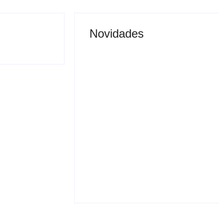
Novidades
Justiça proíbe entrada
 vai permitir
de menores na Expô
sporte coletivo
Araçatuba 2026
By
Carlos Sodario
-
agosto 5, 2026
gosto 5, 2026