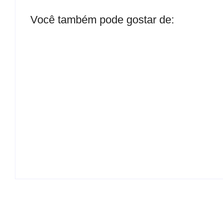
Você também pode gostar de:
Presidente da Câmara de Andradina
visita Projeto Renovo Social
By
Carlos Sodario
B
-
agosto 5, 2026