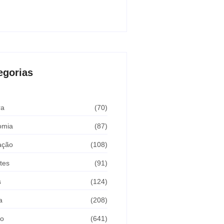
Araçatuba 2026
sto 5, 2026
egorias
ra
(70)
omia
(87)
ação
(108)
tes
(91)
s
(124)
a
(208)
ão
(641)