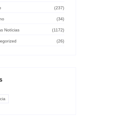
e
(237)
mo
(34)
as Notícias
(1172)
egorized
(26)
s
cia