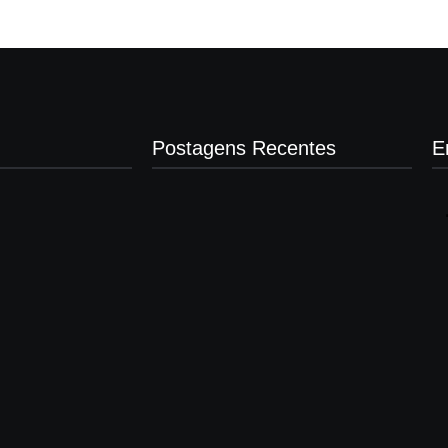
Postagens Recentes
E
Presidente da Câmara de Andradina
visita Projeto Renovo Social
agosto 5, 2026
Nova rodoviária vai permitir a volta do
transporte coletivo em Andradina
agosto 5, 2026