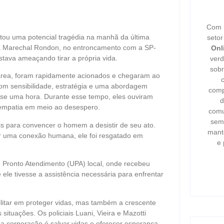
Com m
vitou uma potencial tragédia na manhã da última
seto
via Marechal Rondon, no entroncamento com a SP-
Onl
ava ameaçando tirar a própria vida.
verd
sobr
 área, foram rapidamente acionados e chegaram ao
Com sensibilidade, estratégia e uma abordagem
comp
ase uma hora. Durante esse tempo, eles ouviram
d
empatia em meio ao desespero.
comu
semp
s para convencer o homem a desistir de seu ato.
mant
er uma conexão humana, ele foi resgatado em
e 
 Pronto Atendimento (UPA) local, onde recebeu
ele tivesse a assistência necessária para enfrentar
ilitar em proteger vidas, mas também a crescente
ituações. Os policiais Luani, Vieira e Mazotti
a corporação é salvar vidas e oferecer esperança