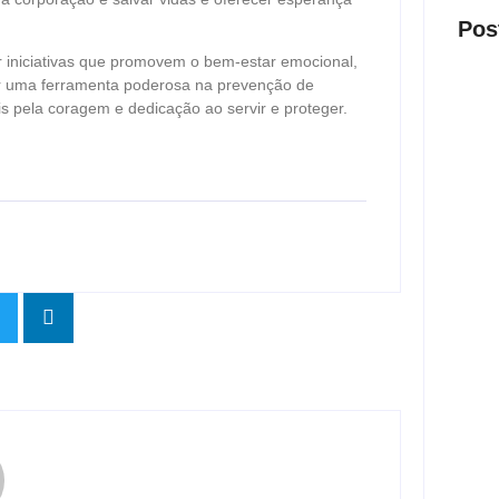
Pos
r iniciativas que promovem o bem-estar emocional,
er uma ferramenta poderosa na prevenção de
s pela coragem e dedicação ao servir e proteger.
Presi
visit
ago
Nova 
trans
ago
Justi