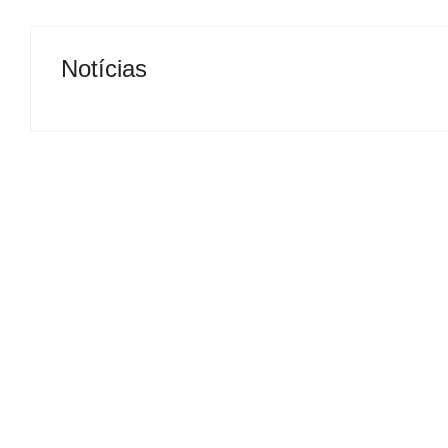
Notícias
Presidente da Câmara de
Nova rodoviária
Andradina visita Projeto
a volta do tran
Renovo Social
em Andradina
By
Carlos Sodario
By
Carlos Sodario
-
agosto 5, 2026
-
a