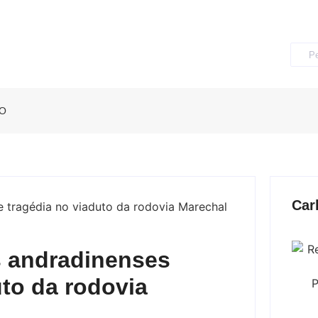
O
Car
s andradinenses
to da rodovia