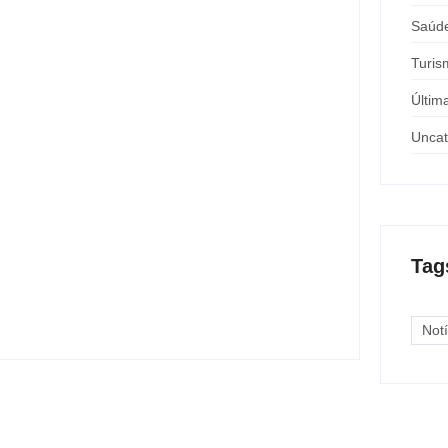
Saúd
Turis
Últim
Uncat
Nova rodoviária vai permitir a volta do
transporte coletivo em Andradina
Tag
y
Carlos Sodario
-
agosto 5, 2026
Notí