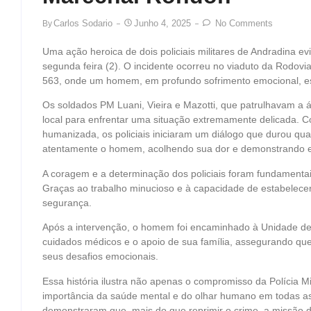
Carlos Sodario
Junho 4, 2025
No Comments
By
Uma ação heroica de dois policiais militares de Andradina e
segunda feira (2). O incidente ocorreu no viaduto da Rodo
563, onde um homem, em profundo sofrimento emocional, est
Os soldados PM Luani, Vieira e Mazotti, que patrulhavam a
local para enfrentar uma situação extremamente delicada. 
humanizada, os policiais iniciaram um diálogo que durou qu
atentamente o homem, acolhendo sua dor e demonstrando 
A coragem e a determinação dos policiais foram fundamentai
Graças ao trabalho minucioso e à capacidade de estabelec
segurança.
Após a intervenção, o homem foi encaminhado à Unidade de
cuidados médicos e o apoio de sua família, assegurando que 
seus desafios emocionais.
Essa história ilustra não apenas o compromisso da Polícia M
importância da saúde mental e do olhar humano em todas as s
demonstraram que, mais do que reprimir o crime, a missão d