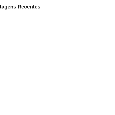
tagens Recentes
dente da Câmara de Andradina
a Projeto Renovo Social
sto 5, 2026
rodoviária vai permitir a volta do
porte coletivo em Andradina
sto 5, 2026
ça proíbe entrada de menores na