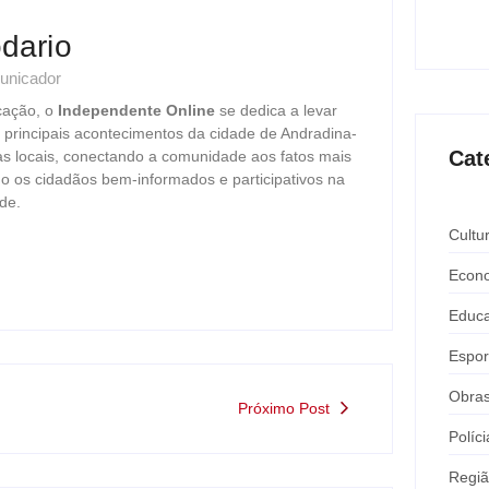
Expô 
ago
dario
unicador
cação, o
Independente Online
se dedica a levar
s principais acontecimentos da cidade de Andradina-
Cat
as locais, conectando a comunidade aos fatos mais
o os cidadãos bem-informados e participativos na
de.
Cultu
Econ
Educ
Espor
Obra
Próximo Post
Políci
Regi