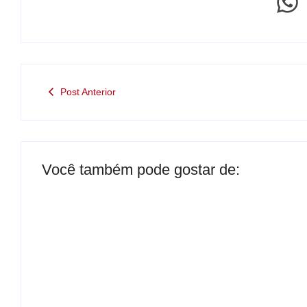
Post Anterior
Você também pode gostar de:
Operação contra suposto esquema
milionário chega a Castilho com