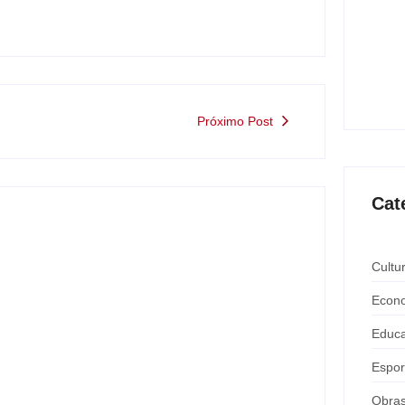
Saúde
ating
mante
ago
Próximo Post
Cat
Cultu
Econ
Educ
Espor
Obra
Motorista de ônibus é retirado à força