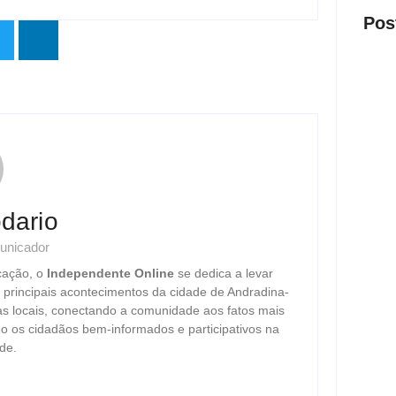
Pos
Oper
milio
em cl
dario
ago
unicador
cação, o
Independente Online
se dedica a levar
Motor
s principais acontecimentos da cidade de Andradina-
após 
as locais, conectando a comunidade aos fatos mais
ago
o os cidadãos bem-informados e participativos na
de.