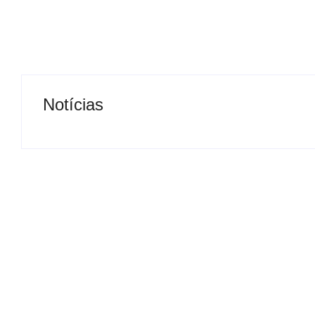
Notícias
Operação contra suposto
esquema milionário chega a
Motorista de ô
Castilho com buscas em
retirado à forç
clínica e rancho
para viatura
By
Carlos Sodario
By
Carlos Sodario
-
agosto 7, 2026
-
a