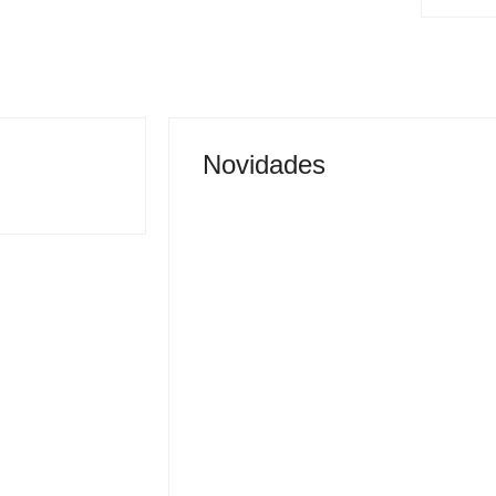
Novidades
Saúde de Andradina faz
alerta para atingir meta
de exames preventivos e
nibus é
manter convênio com
a após buzinar
Barretos
By
Carlos Sodario
-
agosto 7, 2026
gosto 7, 2026