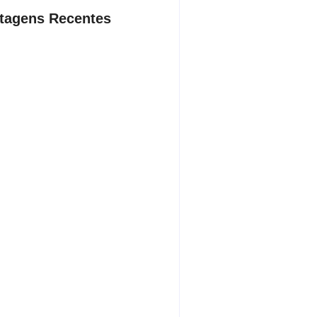
tagens Recentes
ação contra suposto esquema
nário chega a Castilho com buscas
ínica e rancho
sto 7, 2026
ista de ônibus é retirado à força
buzinar para viatura
sto 7, 2026