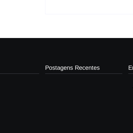
Postagens Recentes
E
Operação contra suposto esquema
milionário chega a Castilho com buscas
em clínica e rancho
agosto 7, 2026