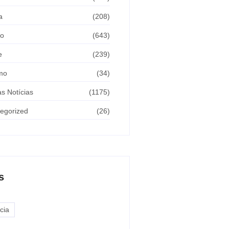
a
(208)
ão
(643)
e
(239)
mo
(34)
as Notícias
(1175)
egorized
(26)
s
cia