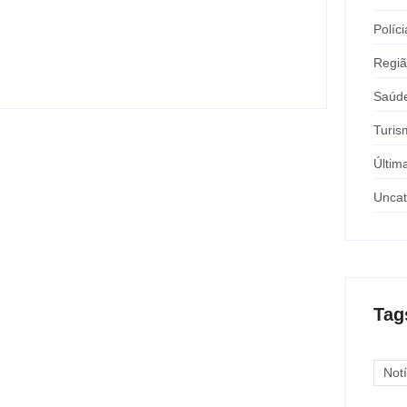
após buzinar para viatura
Políci
y
Carlos Sodario
-
agosto 7, 2026
Regi
Saúd
Turis
Últim
Uncat
Tag
Notí