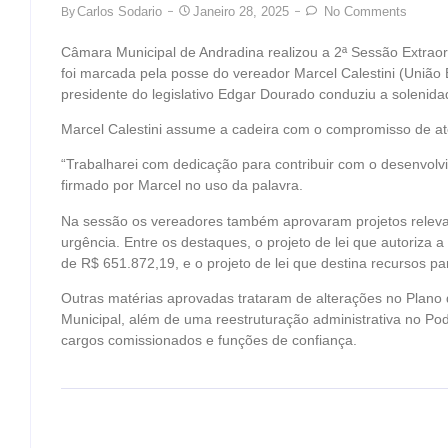
Carlos Sodario
Janeiro 28, 2025
No Comments
By
Câmara Municipal de Andradina realizou a 2ª Sessão Extrao
foi marcada pela posse do vereador Marcel Calestini (União B
presidente do legislativo Edgar Dourado conduziu a solenida
Marcel Calestini assume a cadeira com o compromisso de a
“Trabalharei com dedicação para contribuir com o desenvolv
firmado por Marcel no uso da palavra.
Na sessão os vereadores também aprovaram projetos relev
urgência. Entre os destaques, o projeto de lei que autoriza a
de R$ 651.872,19, e o projeto de lei que destina recursos p
Outras matérias aprovadas trataram de alterações no Plano 
Municipal, além de uma reestruturação administrativa no Pod
cargos comissionados e funções de confiança.