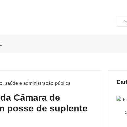
O
Car
a da Câmara de
m posse de suplente