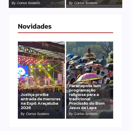
By
Carlos Sodario
By
Carlos Sodario
Novidades
Paranapolis tem
programação
Justiça proíbe
religiosa para a
entrada de menores
tradicional
na Expô Araçatuba
Procissão do Bom
2026
Jesus da Lapa
By
Carlos Sodario
By
Carlos Sodario